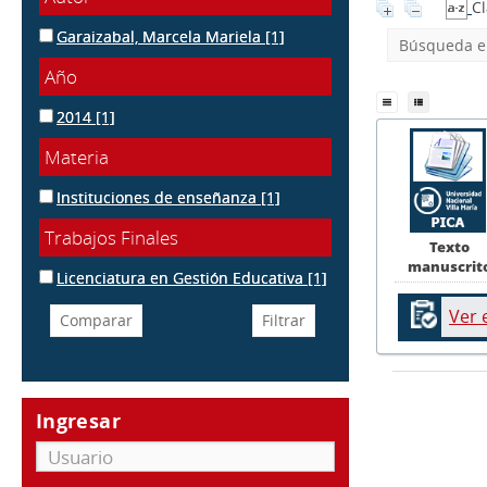
Cl
Garaizabal, Marcela Mariela
[1]
Búsqueda en
Año
2014
[1]
Materia
Instituciones de enseñanza
[1]
Trabajos Finales
Texto
manuscrit
Licenciatura en Gestión Educativa
[1]
Ver 
Ingresar