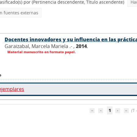
asificado(s) por
(Pertinencia descendente, Título ascendente)
Ha
 fuentes externas
Docentes innovadores y su influencia en las prácti
Garaizabal, Marcela Mariela .- ,
2014
.
Material manuscrito en formato papel.
o
ejemplares
1
(1 -