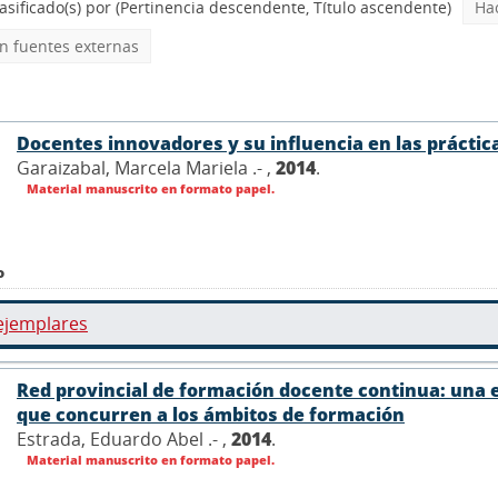
asificado(s) por
(Pertinencia descendente, Título ascendente)
Ha
 fuentes externas
Docentes innovadores y su influencia en las prácti
Garaizabal, Marcela Mariela .- ,
2014
.
Material manuscrito en formato papel.
o
ejemplares
Red provincial de formación docente continua: una e
que concurren a los ámbitos de formación
Estrada, Eduardo Abel .- ,
2014
.
Material manuscrito en formato papel.