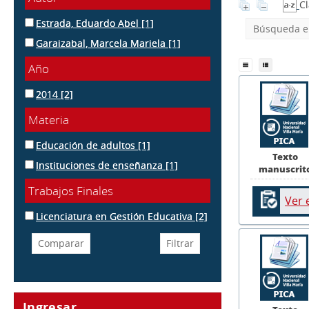
Cl
Estrada, Eduardo Abel
[1]
Búsqueda en
Garaizabal, Marcela Mariela
[1]
Año
2014
[2]
Materia
Educación de adultos
[1]
Texto
Instituciones de enseñanza
[1]
manuscrit
Trabajos Finales
Ver 
Licenciatura en Gestión Educativa
[2]
Ingresar