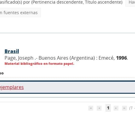
asificado(s) por
(Pertinencia descendente, Título ascendente)
Ha
 fuentes externas
Brasil
Page, Joseph .- Buenos Aires (Argentina) : Emecé,
1996
.
Material bibliográfico en formato papel.
so
ejemplares
1
(1 -