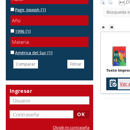
Cl
Page, Joseph
[1]
Búsqueda en
Año
1996
[1]
Materia
América del Sur
[1]
Texto impre
Ver 
Ingresar
Olvidé mi contraseña