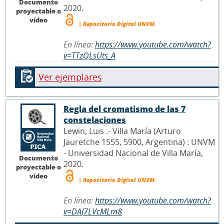
Documento
2020.
proyectable o
vídeo
| Repositorio Digital UNVM.
En línea:
https://www.youtube.com/watch?
v=TTzQLsUts_A
Ver ejemplares
Regla del cromatismo de las 7
constelaciones
Lewin, Luis .- Villa María (Arturo
Jauretche 1555, 5900, Argentina) : UNVM
- Universidad Nacional de Villa María,
Documento
2020.
proyectable o
vídeo
| Repositorio Digital UNVM.
En línea:
https://www.youtube.com/watch?
v=DAJ7LVcMLm8