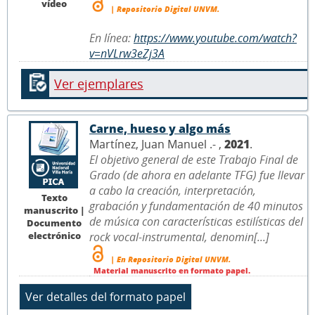
vídeo
| Repositorio Digital UNVM.
En línea:
https://www.youtube.com/watch?
v=nVLrw3eZj3A
Ver ejemplares
Carne, hueso y algo más
Martínez, Juan Manuel .- ,
2021
.
El objetivo general de este Trabajo Final de
Grado (de ahora en adelante TFG) fue llevar
a cabo la creación, interpretación,
Texto
grabación y fundamentación de 40 minutos
manuscrito |
de música con características estilísticas del
Documento
electrónico
rock vocal-instrumental, denomin[...]
| En Repositorio Digital UNVM.
Material manuscrito en formato papel.