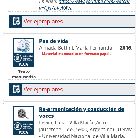
En línea:
https://www.youtube.com/watch?
v=QJs7oRyVAVc
Ver ejemplares
Pan de vida
Almada Bettini, María Fernanda .- ,
2016
.
Material manuscrito en formato papel.
Texto
manuscrito
Ver ejemplares
Re-armonización y conducción de
voces
Lewin, Luis .- Villa María (Arturo
Jauretche 1555, 5900, Argentina) : UNVM
- Universidad Nacional de Villa María,