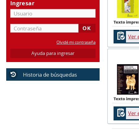
Ingresar
Texto impre
Ver 
Olvidé mi contraseña
Ayuda para ingresar
Historia de búsquedas
Texto impre
Ver 