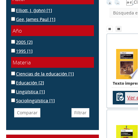
Cl
Elliott, J. (John)
[1]
Búsqueda en
Gee, James Paul
[1]
Año
2005
[2]
1995
[1]
Materia
Ciencias de la educación
[1]
Educación
[2]
Texto impre
Lingüística
[1]
Ver 
Sociolingüística
[1]