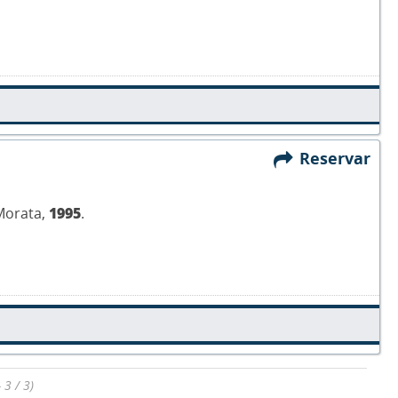
Reservar
 Morata,
1995
.
 3 / 3)