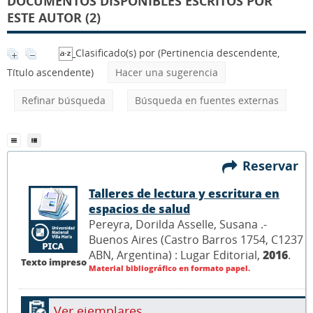
DOCUMENTOS DISPONIBLES ESCRITOS POR
ESTE AUTOR (2)
Clasificado(s) por
(Pertinencia descendente,
Título ascendente)
Hacer una sugerencia
Refinar búsqueda
Búsqueda en fuentes externas
Reservar
Talleres de lectura y escritura en
espacios de salud
Pereyra, Dorilda Asselle, Susana .-
Buenos Aires (Castro Barros 1754, C1237
ABN, Argentina) : Lugar Editorial,
2016
.
Texto impreso
Material bibliográfico en formato papel.
Ver ejemplares