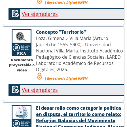
| Repositorio Digital UNVM.
Ver ejemplares
Concepto "Territorio"
Loza, Gimena .- Villa María (Arturo
Jauretche 1555, 5900) : Universidad
Nacional Villa María. Instituto Académico
Pedagógico de Ciencias Sociales. LARED
Documento
Laboratorio Académico de Recursos
proyectable o
Digitales, 2026.
vídeo
| Repositorio Digital UNVM.
Ver ejemplares
El desarrollo como categoría política
en disputa, el territorio como relato:
Refugios Galaxias del Movimiento
Nacional Campesino Indígena. El caso