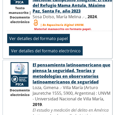
del Refugio Mama Antula, Máximo
Texto
Paz, Santa Fe, año 2023
manuscrito |
Sosa Dolso, María Melina .- ,
2024
.
Documento
electrónico
| En Repositorio Digital UNVM.
Material manuscrito en formato papel.
El pensamiento latinoamericano que
piensa la seguridad. Teorías y
metodologías en observatorios
latinoamericanos de seguridad
Loza, Gimena .- Villa María (Arturo
Documento
Jauretche 1555, 5900, Argentina) : UNVM
electrónico
- Universidad Nacional de Villa María,
2019
.
El estudio y medición del delito en América