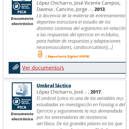
López Chicharro, José Vicente Campos,
Davinia ; Cancino, Jorge .- ,
2013
.
La docencia de la materia de entrenamiento
Documento
deportivo estructura el estudio de los
electrónico
distintos sistemas del organismo en relaci3n
a las respuestas del ejercicio en m3dulos,
para hablar de respuestas y adaptaciones
neuromusculares, cardiocirculatori[...]
| Repositorio Digital UNVM.
Ver documento/s
Umbral láctico
López Chicharro, José .- ,
2017
.
El umbral l¡ctico es una de las variables m¡s
estudiadas en investigaci3n en Fisiolog a del
Ejercicio y seguramente la m¡s demandada
Documento
por los entrenadores de resistencia
electrónico
aer3bica. De los grandes pilares en los que