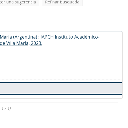
cer una sugerencia
Refinar búsqueda
la María (Argentina) : IAPCH Instituto Académico-
e Villa María, 2023.
 1 / 1)