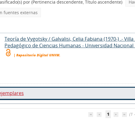
asificado(s) por
(Pertinencia descendente, Título ascendente)
Ha
 fuentes externas
Teoría de Vygotsky / Galvalisi, Celia Fabiana (1970-) .- Vil
Pedagógico de Ciencias Humanas - Universidad Nacional d
| Repositorio Digital UNVM.
ejemplares
1
(1 -