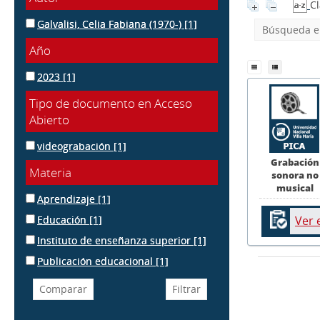
Cl
Galvalisi, Celia Fabiana (1970-)
[1]
Búsqueda en
Año
2023
[1]
Tipo de documento en Acceso
Abierto
videograbación
[1]
Grabación
Materia
sonora no
musical
Aprendizaje
[1]
Educación
[1]
Ver 
Instituto de enseñanza superior
[1]
Publicación educacional
[1]