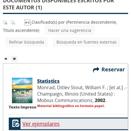
DOCUMENTOS DISPONIBLES ESCRITOS POR
ESTE AUTOR (1)
Clasificado(s) por
(Pertinencia descendente,
Título ascendente)
Hacer una sugerencia
Refinar búsqueda
Búsqueda en fuentes externas
Reservar
Statistics
Monrad, Ditlev Stout, William F. ; [et al.] .-
Champaign, Illinois (United States) :
Mobius Communications,
2002
.
Material bibliográfico en formato papel.
Texto impreso
Ver ejemplares