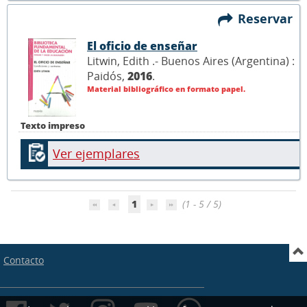
Reservar
El oficio de enseñar
Litwin, Edith .- Buenos Aires (Argentina) :
Paidós,
2016
.
Material bibliográfico en formato papel.
Texto impreso
Ver ejemplares
1
(1 - 5 / 5)
Contacto