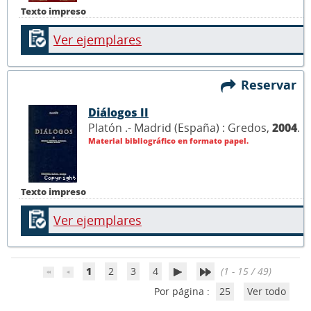
Texto impreso
Ver ejemplares
Reservar
Diálogos II
Platón .- Madrid (España) : Gredos,
2004
.
Material bibliográfico en formato papel.
Texto impreso
Ver ejemplares
1
2
3
4
(1 - 15 / 49)
Por página :
25
Ver todo