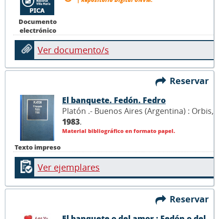
Documento
electrónico
Ver documento/s
Reservar
El banquete. Fedón. Fedro
Platón .- Buenos Aires (Argentina) : Orbis,
1983
.
Material bibliográfico en formato papel.
Texto impreso
Ver ejemplares
Reservar
El banquete o del amor ; Fedón o del