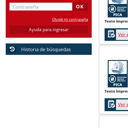
Olvidé mi contraseña
Texto impre
Ayuda para ingresar
Ver 
Historia de búsquedas
Texto impre
Ver 