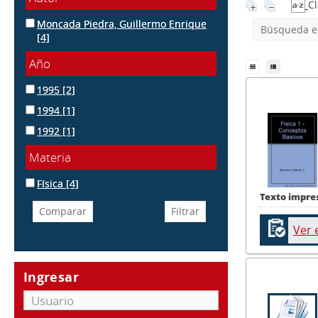
Cl
Moncada Piedra, Guillermo Enrique
Búsqueda en
[4]
Año
1995
[2]
1994
[1]
1992
[1]
Materia
Física
[4]
Texto impre
Ver 
Ingresar