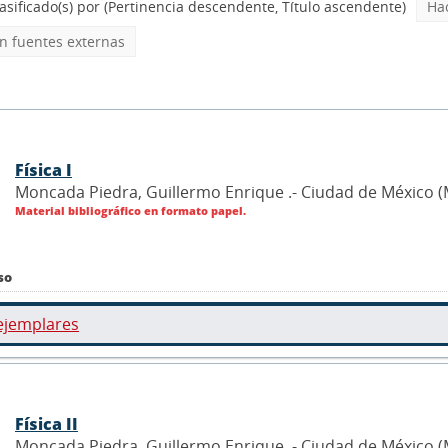
asificado(s) por
(Pertinencia descendente, Título ascendente)
Ha
 fuentes externas
Física I
Moncada Piedra, Guillermo Enrique .- Ciudad de México (
Material bibliográfico en formato papel.
so
ejemplares
Física II
Moncada Piedra, Guillermo Enrique .- Ciudad de México (