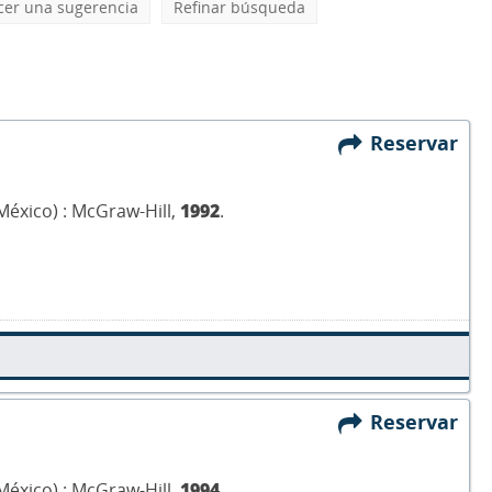
cer una sugerencia
Refinar búsqueda
Reservar
México) : McGraw-Hill,
1992
.
Reservar
México) : McGraw-Hill,
1994
.