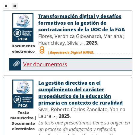
Transformación digital y desafíos
formativos en la gestión de
contrataciones de la UOC de la FAA
Flores, Verónica Giovanardi, Mariana ;
Huanchicay, Silvia .- ,
2025
.
Documento
electrónico
| Repositorio Digital UNVM.
Ver documento/s
La gestión directiva en el
cumplimiento del carácter
propedéutico de la educación
primaria en contexto de ruralidad
Sivel, Roberto Carlos Zanellato, Yanina
Texto
Laura .- ,
2025
.
manuscrito |
La tesis que presentamos tiene su origen en
Documento
electrónico
un proceso de indagación y reflexión,