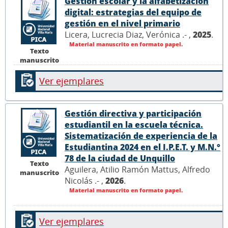
Gestión escolar y la alfabetización
digital: estrategias del equipo de
gestión en el nivel primario
Licera, Lucrecia Diaz, Verónica .- ,
2025
.
Material manuscrito en formato papel.
Texto
manuscrito
Ver ejemplares
Gestión directiva y participación
estudiantil en la escuela técnica.
Sistematización de experiencia de la
Estudiantina 2024 en el I.P.E.T. y M.N.°
78 de la ciudad de Unquillo
Texto
Aguilera, Atilio Ramón Mattus, Alfredo
manuscrito
Nicolás .- ,
2026
.
Material manuscrito en formato papel.
Ver ejemplares