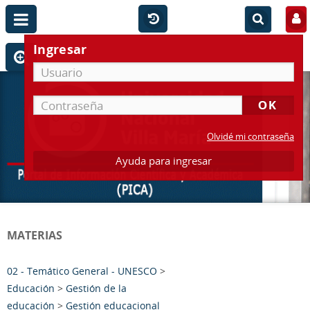
Ingresar
Olvidé mi contraseña
Ayuda para ingresar
MATERIAS
02 - Temático General - UNESCO
>
Educación
>
Gestión de la
educación
>
Gestión educacional