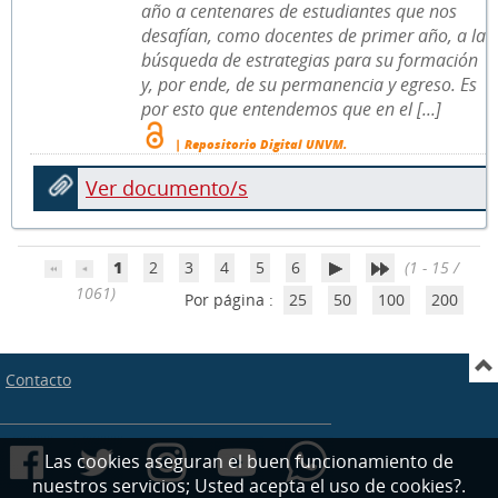
año a centenares de estudiantes que nos
desafían, como docentes de primer año, a la
búsqueda de estrategias para su formación
y, por ende, de su permanencia y egreso. Es
por esto que entendemos que en el [...]
| Repositorio Digital UNVM.
Ver documento/s
1
2
3
4
5
6
(1 - 15 /
1061)
Por página :
25
50
100
200
Contacto
Las cookies aseguran el buen funcionamiento de
nuestros servicios; Usted acepta el uso de cookies?.