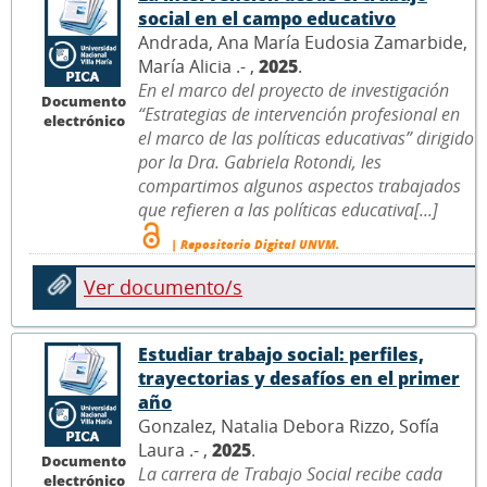
social en el campo educativo
Andrada, Ana María Eudosia Zamarbide,
María Alicia .- ,
2025
.
En el marco del proyecto de investigación
Documento
“Estrategias de intervención profesional en
electrónico
el marco de las políticas educativas” dirigido
por la Dra. Gabriela Rotondi, les
compartimos algunos aspectos trabajados
que refieren a las políticas educativa[...]
| Repositorio Digital UNVM.
Ver documento/s
Estudiar trabajo social: perfiles,
trayectorias y desafíos en el primer
año
Gonzalez, Natalia Debora Rizzo, Sofía
Laura .- ,
2025
.
Documento
La carrera de Trabajo Social recibe cada
electrónico