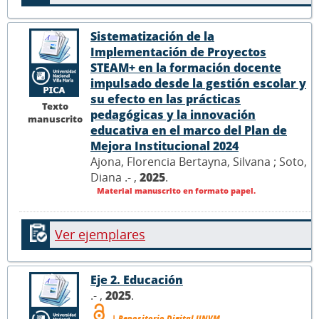
Sistematización de la
Implementación de Proyectos
STEAM+ en la formación docente
impulsado desde la gestión escolar y
su efecto en las prácticas
Texto
pedagógicas y la innovación
manuscrito
educativa en el marco del Plan de
Mejora Institucional 2024
Ajona, Florencia Bertayna, Silvana ; Soto,
Diana .- ,
2025
.
Material manuscrito en formato papel.
Ver ejemplares
Eje 2. Educación
.- ,
2025
.
| Repositorio Digital UNVM.