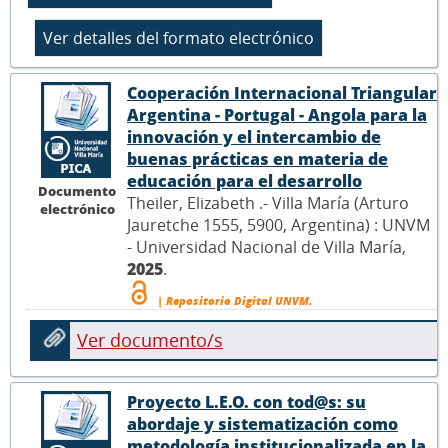
Cooperación Internacional Triangular
Argentina - Portugal - Angola para la
innovación y el intercambio de
buenas prácticas en materia de
educación para el desarrollo
Documento
Theiler, Elizabeth .- Villa María (Arturo
electrónico
Jauretche 1555, 5900, Argentina) : UNVM
- Universidad Nacional de Villa María,
2025
.
| Repositorio Digital UNVM.
Ver documento/s
Proyecto L.E.O. con tod@s: su
abordaje y sistematización como
metodología institucionalizada en la