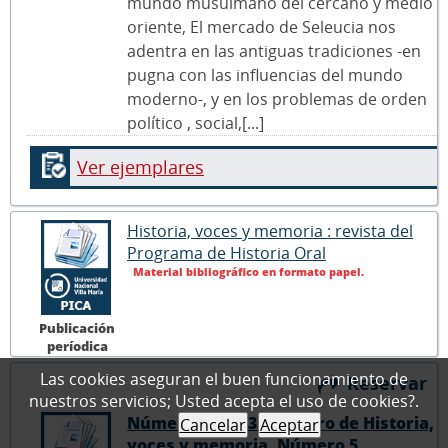
mundo musulmano del cercano y medio
oriente, El mercado de Seleucia nos
adentra en las antiguas tradiciones -en
pugna con las influencias del mundo
moderno-, y en los problemas de orden
político , social,[...]
Ver ejemplares
Historia, voces y memoria : revista del
Programa de Historia Oral
Material bibliográfico en formato papel.
Publicación
períodica
Las cookies aseguran el buen funcionamiento de
Reservar
nuestros servicios; Usted acepta el uso de cookies?.
Número 5 - 2013 (Número de Historia,
Cancelar
Aceptar
voces y memoria, Número 5