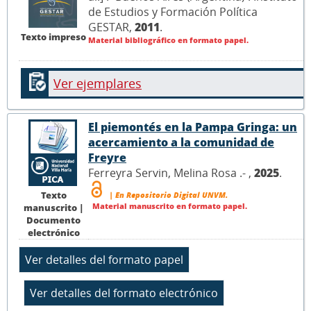
de Estudios y Formación Política
GESTAR,
2011
.
Texto impreso
Material bibliográfico en formato papel.
Ver ejemplares
El piemontés en la Pampa Gringa: un
acercamiento a la comunidad de
Freyre
Ferreyra Servin, Melina Rosa .- ,
2025
.
Texto
| En Repositorio Digital UNVM.
Material manuscrito en formato papel.
manuscrito |
Documento
electrónico