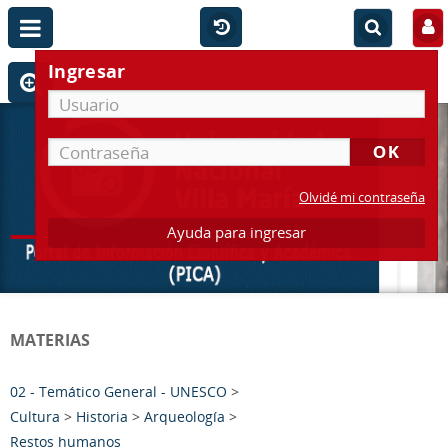
Ingresar
Olvidé mi contraseña
Ayuda para ingresar
MATERIAS
02 - Temático General - UNESCO
>
Cultura
>
Historia
>
Arqueología
>
Restos humanos