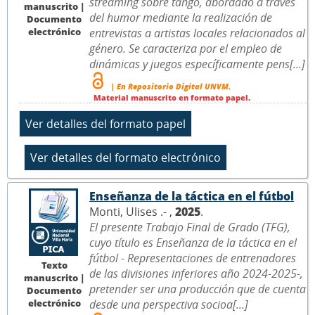
streaming sobre tango, abordado a través
manuscrito |
del humor mediante la realización de
Documento
electrónico
entrevistas a artistas locales relacionados al
género. Se caracteriza por el empleo de
dinámicas y juegos específicamente pens[...]
| En Repositorio Digital UNVM.
Material manuscrito en formato papel.
Enseñanza de la táctica en el fútbol
Monti, Ulises .- ,
2025
.
El presente Trabajo Final de Grado (TFG),
cuyo título es Enseñanza de la táctica en el
fútbol - Representaciones de entrenadores
Texto
de las divisiones inferiores año 2024-2025-,
manuscrito |
pretender ser una producción que de cuenta
Documento
electrónico
desde una perspectiva socioa[...]