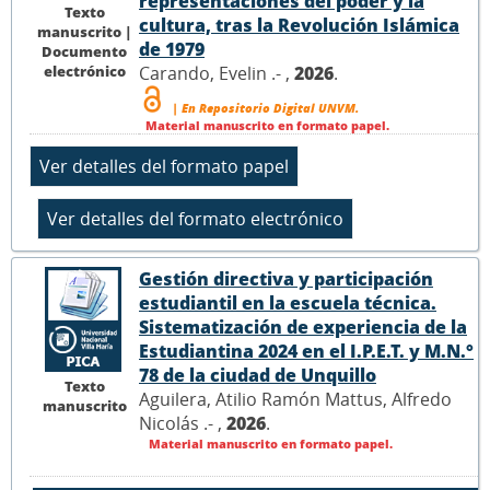
representaciones del poder y la
Texto
cultura, tras la Revolución Islámica
manuscrito |
de 1979
Documento
electrónico
Carando, Evelin .- ,
2026
.
| En Repositorio Digital UNVM.
Material manuscrito en formato papel.
Gestión directiva y participación
estudiantil en la escuela técnica.
Sistematización de experiencia de la
Estudiantina 2024 en el I.P.E.T. y M.N.°
78 de la ciudad de Unquillo
Texto
Aguilera, Atilio Ramón Mattus, Alfredo
manuscrito
Nicolás .- ,
2026
.
Material manuscrito en formato papel.