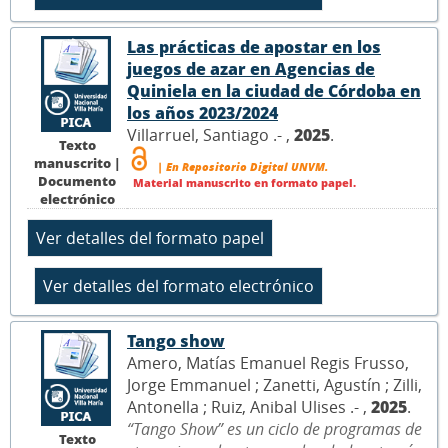
Las prácticas de apostar en los
juegos de azar en Agencias de
Quiniela en la ciudad de Córdoba en
los años 2023/2024
Villarruel, Santiago .- ,
2025
.
Texto
manuscrito |
| En Repositorio Digital UNVM.
Documento
Material manuscrito en formato papel.
electrónico
Tango show
Amero, Matías Emanuel Regis Frusso,
Jorge Emmanuel ; Zanetti, Agustín ; Zilli,
Antonella ; Ruiz, Anibal Ulises .- ,
2025
.
“Tango Show” es un ciclo de programas de
Texto