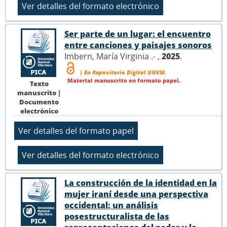
Ser parte de un lugar: el encuentro
entre canciones y paisajes sonoros
Imbern, María Virginia .- ,
2025
.
| En Repositorio Digital UNVM.
Material manuscrito en formato papel.
Texto
manuscrito |
Documento
electrónico
La construcción de la identidad en la
mujer iraní desde una perspectiva
occidental: un análisis
posestructuralista de las