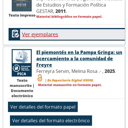
de Estudios y Formación Política
GESTAR,
2011
.
Texto impreso
Material bibliográfico en formato papel.
Ver ejemplares
El piemontés en la Pampa Gringa: un
acercamiento a la comunidad de
Freyre
Ferreyra Servin, Melina Rosa .- ,
2025
.
Texto
| En Repositorio Digital UNVM.
Material manuscrito en formato papel.
manuscrito |
Documento
electrónico