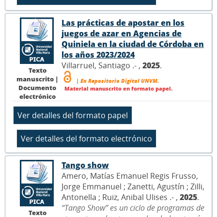
Las prácticas de apostar en los
juegos de azar en Agencias de
Quiniela en la ciudad de Córdoba en
los años 2023/2024
Villarruel, Santiago .- ,
2025
.
Texto
manuscrito |
| En Repositorio Digital UNVM.
Documento
Material manuscrito en formato papel.
electrónico
Tango show
Amero, Matías Emanuel Regis Frusso,
Jorge Emmanuel ; Zanetti, Agustín ; Zilli,
Antonella ; Ruiz, Anibal Ulises .- ,
2025
.
“Tango Show” es un ciclo de programas de
Texto