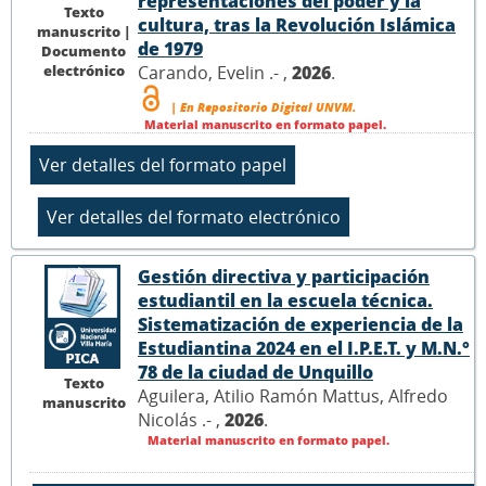
representaciones del poder y la
Texto
cultura, tras la Revolución Islámica
manuscrito |
de 1979
Documento
electrónico
Carando, Evelin .- ,
2026
.
| En Repositorio Digital UNVM.
Material manuscrito en formato papel.
Gestión directiva y participación
estudiantil en la escuela técnica.
Sistematización de experiencia de la
Estudiantina 2024 en el I.P.E.T. y M.N.°
78 de la ciudad de Unquillo
Texto
Aguilera, Atilio Ramón Mattus, Alfredo
manuscrito
Nicolás .- ,
2026
.
Material manuscrito en formato papel.