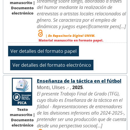
streaming sobre tango, abordado a través
manuscrito |
del humor mediante la realización de
Documento
electrónico
entrevistas a artistas locales relacionados al
género. Se caracteriza por el empleo de
dinámicas y juegos específicamente pens[...]
| En Repositorio Digital UNVM.
Material manuscrito en formato papel.
Enseñanza de la táctica en el fútbol
Monti, Ulises .- ,
2025
.
El presente Trabajo Final de Grado (TFG),
cuyo título es Enseñanza de la táctica en el
fútbol - Representaciones de entrenadores
Texto
de las divisiones inferiores año 2024-2025-,
manuscrito |
pretender ser una producción que de cuenta
Documento
electrónico
desde una perspectiva socioa[...]