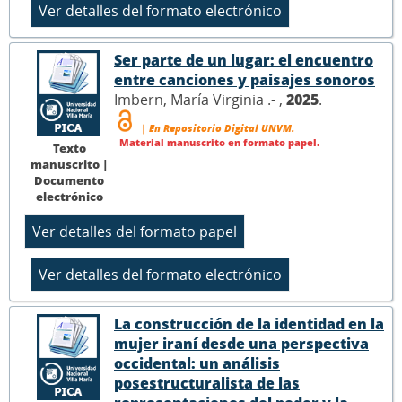
Ser parte de un lugar: el encuentro
entre canciones y paisajes sonoros
Imbern, María Virginia .- ,
2025
.
| En Repositorio Digital UNVM.
Material manuscrito en formato papel.
Texto
manuscrito |
Documento
electrónico
La construcción de la identidad en la
mujer iraní desde una perspectiva
occidental: un análisis
posestructuralista de las