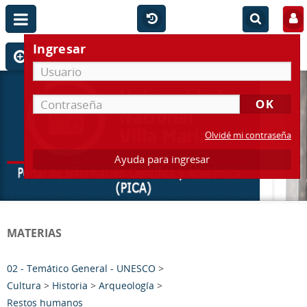
Ingresar
Olvidé mi contraseña
Ayuda para ingresar
MATERIAS
02 - Temático General - UNESCO
>
Cultura
>
Historia
>
Arqueología
>
Restos humanos