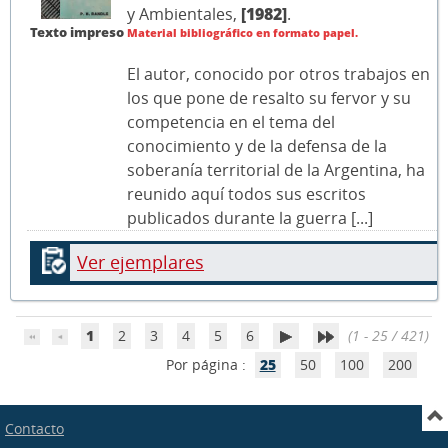
y Ambientales,
[1982]
.
Texto impreso
Material bibliográfico en formato papel.
El autor, conocido por otros trabajos en
los que pone de resalto su fervor y su
competencia en el tema del
conocimiento y de la defensa de la
soberanía territorial de la Argentina, ha
reunido aquí todos sus escritos
publicados durante la guerra [...]
Ver ejemplares
1
2
3
4
5
6
(1 - 25 / 421)
Por página :
25
50
100
200
Contacto