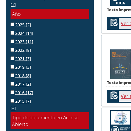
[+]
Texto impre
Año
Ver 
2025
[2]
2024
[14]
2023
[11]
2022
[8]
2021
[3]
2019
[3]
2018
[8]
Texto impre
2017
[2]
2016
[17]
Ver 
2015
[7]
[+]
Tipo de documento en Acceso
Abierto