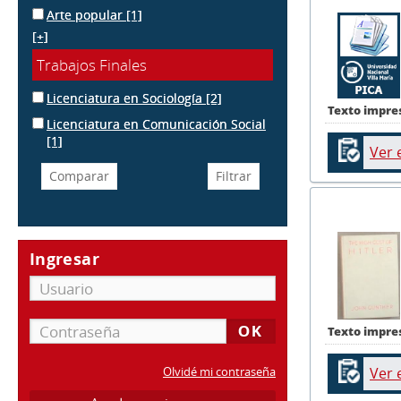
Arte popular
[1]
[+]
Trabajos Finales
Licenciatura en Sociología
[2]
Texto impre
Licenciatura en Comunicación Social
[1]
Ver 
Ingresar
Texto impre
Ver 
Olvidé mi contraseña