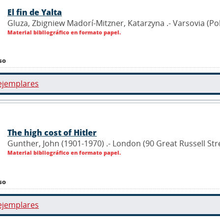
El fin de Yalta
Gluza, Zbigniew Madorí-Mitzner, Katarzyna .- Varsovia (P
Material bibliográfico en formato papel.
so
ejemplares
The high cost of Hitler
Gunther, John (1901-1970) .- London (90 Great Russell St
Material bibliográfico en formato papel.
so
ejemplares