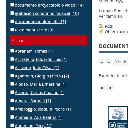
Sinónimos(s)
documento proyectable o vídeo
[14]
Human Bone ;H
grabación sonora no musical
[10]
Ver también:
documento multimedia
[3]
Fósil
texto manuscrito
[3]
Objeto arqu
Autor
DOCUMENTS
Abraham, Tomás
[1]
Accastello, Eduardo Luis
[1]
Ver do
Acevedo, Julio César
[1]
Extender la b
Agamben, Giorgio (1942-)
[2]
Alonso, María Ernestina
[1]
Álvarez, Carlos Chacho
[1]
Amaral, Samuel
[1]
Ambroggio, Joaquín Pedro
[1]
Ammann, Ana Beatriz
[1]
Anderson, Perry
[1]