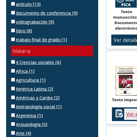
artículo
[13]
Texto
documento de conferencia
[9]
manuscrito
videograbación
[9]
Document
electrónic
libro
[8]
trabajo final de grado
[1]
Materia
4 Ciencias sociales
[6]
Africa
[1]
Agricultura
[1]
América Latina
[2]
Américas y Caribe
[2]
Texto impre
Antropología social
[1]
Ver 
Argentina
[1]
Arqueología
[5]
Arte
[4]