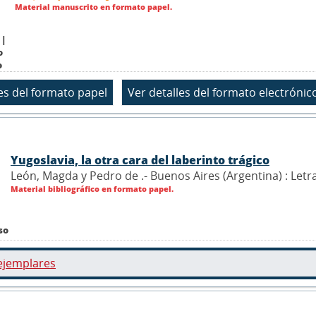
Material manuscrito en formato papel.
 |
o
o
Yugoslavia, la otra cara del laberinto trágico
León, Magda y Pedro de .- Buenos Aires (Argentina) : Let
Material bibliográfico en formato papel.
so
ejemplares