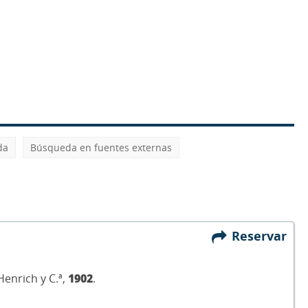
da
Búsqueda en fuentes externas
Reservar
enrich y C.ª,
1902
.