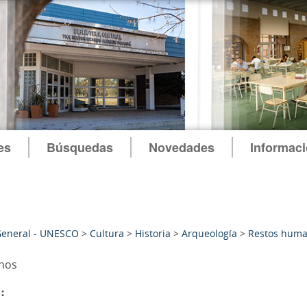
es
Búsquedas
Novedades
Informac
General - UNESCO
>
Cultura
>
Historia
>
Arqueología
>
Restos hum
nos
: