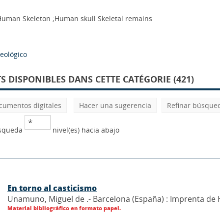
uman Skeleton ;Human skull Skeletal remains
eológico
 DISPONIBLES DANS CETTE CATÉGORIE (421)
cumentos digitales
Hacer una sugerencia
Refinar búsque
úsqueda
nivel(es) hacia abajo
En torno al casticismo
Unamuno, Miguel de .- Barcelona (España) : Imprenta de H
Material bibliográfico en formato papel.