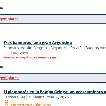
so
ejemplares
Tres banderas, una gran Argentina
Espósito, Adolfo Alegretti, Alejandro ; [et al.] .- Buenos Air
GESTAR,
2011
.
Material bibliográfico en formato papel.
so
ejemplares
El piemontés en la Pampa Gringa: un acercamiento a
Ferreyra Servin, Melina Rosa .- ,
2025
.
| En Repositorio Digital UNVM.