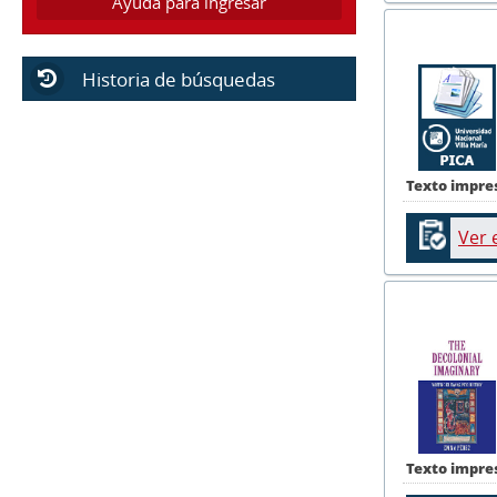
Ayuda para ingresar
Historia de búsquedas
Texto impre
Ver 
Texto impre