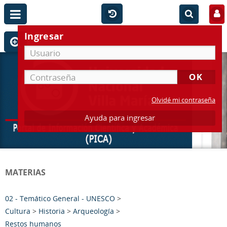
Ingresar
Olvidé mi contraseña
Ayuda para ingresar
MATERIAS
02 - Temático General - UNESCO
>
Cultura
>
Historia
>
Arqueología
>
Restos humanos