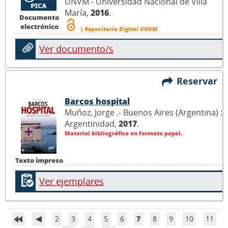
UNVM - Universidad Nacional de Villa
María,
2016
.
Documento
electrónico
| Repositorio Digital UNVM.
Ver documento/s
Reservar
Barcos hospital
Muñoz, Jorge .- Buenos Aires (Argentina) :
Argentinidad,
2017
.
Material bibliográfico en formato papel.
Texto impreso
Ver ejemplares
2
3
4
5
6
7
8
9
10
11