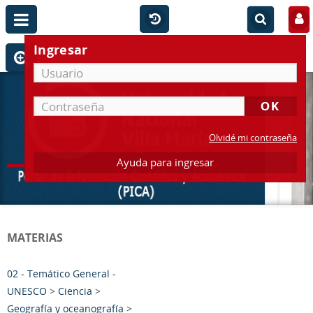
Ingresar
Olvidé mi contraseña
Ayuda para ingresar
MATERIAS
02 - Temático General -
UNESCO
>
Ciencia
>
Geografía y oceanografía
>