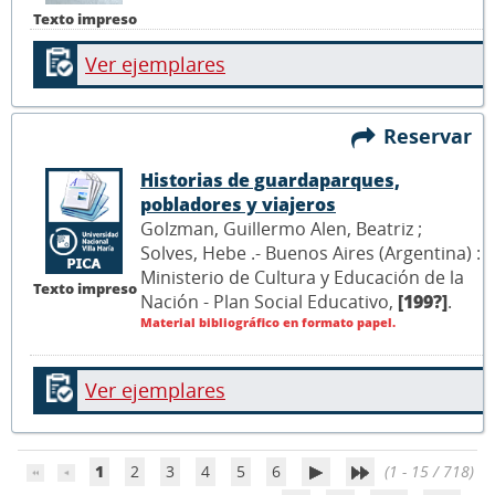
Texto impreso
Ver ejemplares
Reservar
Historias de guardaparques,
pobladores y viajeros
Golzman, Guillermo Alen, Beatriz ;
Solves, Hebe .- Buenos Aires (Argentina) :
Ministerio de Cultura y Educación de la
Texto impreso
Nación - Plan Social Educativo,
[199?]
.
Material bibliográfico en formato papel.
Ver ejemplares
1
2
3
4
5
6
(1 - 15 / 718)