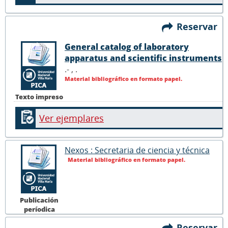
Reservar
General catalog of laboratory
apparatus and scientific instruments
.- ,
.
Material bibliográfico en formato papel.
Texto impreso
Ver ejemplares
Nexos : Secretaria de ciencia y técnica
Material bibliográfico en formato papel.
Publicación
períodica
Reservar