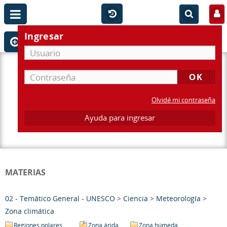
Ingresar
Olvidé mi contraseña
Ayuda para ingresar
MATERIAS
02 - Temático General - UNESCO
>
Ciencia
>
Meteorología
>
Zona climática
Regiones polares
Zona árida
Zona húmeda