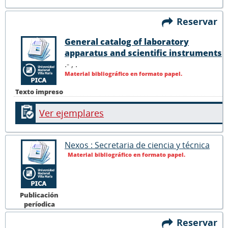
Reservar
General catalog of laboratory
apparatus and scientific instruments
.- ,
.
Material bibliográfico en formato papel.
Texto impreso
Ver ejemplares
Nexos : Secretaria de ciencia y técnica
Material bibliográfico en formato papel.
Publicación
períodica
Reservar