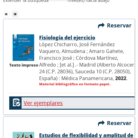
Extender la búsqueda
nivel(es) hacia abajo
Reservar
Fisiología del ejercicio
López Chicharro, José Fernández
Vaquero, Almudena ; Amaro Gahete,
Francisco José ; Córdova Martínez,
Alfredo ; [et al.] .- Madrid (Alberto Alcocer
Texto impreso
24 (C.P. 28036), Sauceda 10 (C.P. 28050),
España) : Médica Panamericana,
2022
.
Material bibliográfico en formato papel.
Ver ejemplares
Reservar
Estudios de flexibilidad y amplitud de