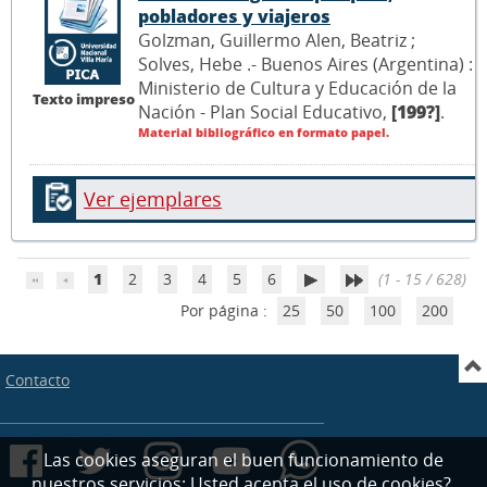
pobladores y viajeros
Golzman, Guillermo Alen, Beatriz ;
Solves, Hebe .- Buenos Aires (Argentina) :
Ministerio de Cultura y Educación de la
Texto impreso
Nación - Plan Social Educativo,
[199?]
.
Material bibliográfico en formato papel.
Ver ejemplares
1
2
3
4
5
6
(1 - 15 / 628)
Por página :
25
50
100
200
Contacto
Las cookies aseguran el buen funcionamiento de
nuestros servicios; Usted acepta el uso de cookies?.