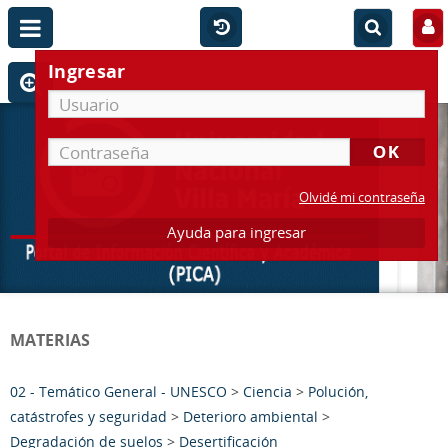
Ingresar
Olvidé mi contraseña
Ayuda para ingresar
MATERIAS
02 - Temático General - UNESCO
>
Ciencia
>
Polución,
catástrofes y seguridad
>
Deterioro ambiental
>
Degradación de suelos
>
Desertificación