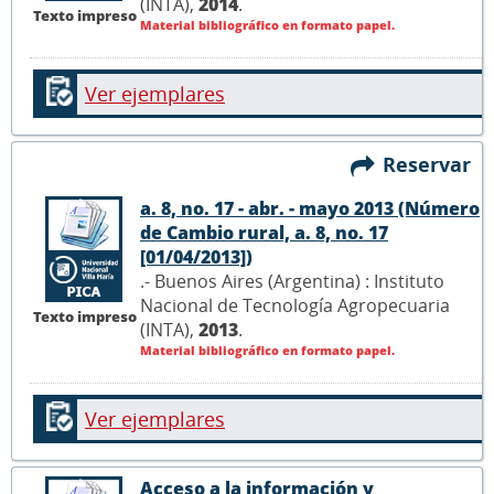
(INTA),
2014
.
Texto impreso
Material bibliográfico en formato papel.
Ver ejemplares
Reservar
a. 8, no. 17 - abr. - mayo 2013 (Número
de Cambio rural, a. 8, no. 17
[01/04/2013])
.- Buenos Aires (Argentina) : Instituto
Nacional de Tecnología Agropecuaria
Texto impreso
(INTA),
2013
.
Material bibliográfico en formato papel.
Ver ejemplares
Acceso a la información y