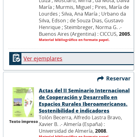
Luiza ; Mosciaro, Mirna ; da Mota, Dalva
María ; Murmis, Miguel ; Pires, María de
Lourdes ; Silva, Ana María ; Urbano da
Silva, Edson ; de Souza Dias, Gustavo
Henrique ; Steimbreger, Norma G. .-
Buenos Aires (Argentina) : CICCUS,
2005
.
Material bibliográfico en formato papel.
Ver ejemplares
Reservar
Actas del II Seminario Internacional
de Cooperación y Desarrollo en
Espacios Rurales Iberoamericanos.
Sostenibilidad e indicadores
Tolón Becerra, Alfredo Lastra Bravo,
Texto impreso
Xavier B. .- Almería (España) :
Universidad de Almería,
2008
.
Material bibliográfico en formato papel.