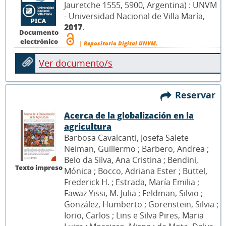
Jauretche 1555, 5900, Argentina) : UNVM
- Universidad Nacional de Villa María,
2017
.
Documento
electrónico
| Repositorio Digital UNVM.
Ver documento/s
Reservar
Acerca de la globalización en la
agricultura
Barbosa Cavalcanti, Josefa Salete
Neiman, Guillermo ; Barbero, Andrea ;
Belo da Silva, Ana Cristina ; Bendini,
Texto impreso
Mónica ; Bocco, Adriana Ester ; Buttel,
Frederick H. ; Estrada, María Emilia ;
Fawaz Yissi, M. Julia ; Feldman, Silvio ;
González, Humberto ; Gorenstein, Silvia ;
Iorio, Carlos ; Lins e Silva Pires, Maria