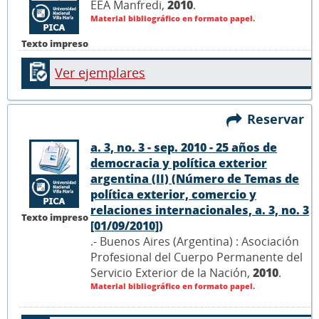
EEA Manfredi,
2010
.
Material bibliográfico en formato papel.
Texto impreso
Ver ejemplares
Reservar
a. 3, no. 3 - sep. 2010 - 25 años de
democracia y política exterior
argentina (II) (Número de Temas de
política exterior, comercio y
relaciones internacionales, a. 3, no. 3
Texto impreso
[01/09/2010])
.- Buenos Aires (Argentina) : Asociación
Profesional del Cuerpo Permanente del
Servicio Exterior de la Nación,
2010
.
Material bibliográfico en formato papel.