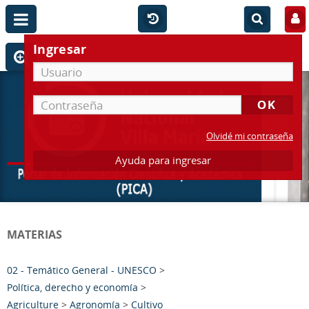
Ingresar
Olvidé mi contraseña
Ayuda para ingresar
MATERIAS
02 - Temático General - UNESCO
>
Política, derecho y economía
>
Agriculture
>
Agronomía
>
Cultivo