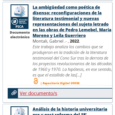
La ambigüedad como poética de
disenso: reconfiguraciones de la
literatura testimonial y nuevas
representaciones del sujeto letrado
en las obras de Pedro Lemebel, María
Documento
Moreno y Leila Guerriero
electrónico
Montali, Gabriel .- ,
2022
.
Este trabajo analiza los cambios que se
produjeron en la tradición de la literatura
testimonial del Cono Sur tras la derrota de
los proyectos revolucionarios de las décadas
de 1960 y 1970. La hipótesis, en ese sentido,
es que el estallido de las[...]
| Repositorio Digital UNVM.
Ver documento/s
Análisis de la historia universitaria
pre y post reforma del 18’