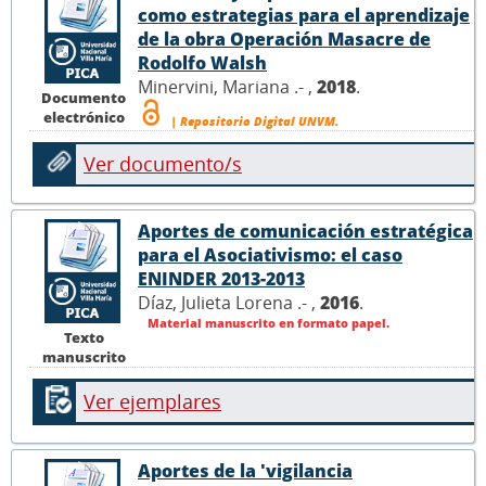
como estrategias para el aprendizaje
de la obra Operación Masacre de
Rodolfo Walsh
Minervini, Mariana .- ,
2018
.
Documento
electrónico
| Repositorio Digital UNVM.
Ver documento/s
Aportes de comunicación estratégica
para el Asociativismo: el caso
ENINDER 2013-2013
Díaz, Julieta Lorena .- ,
2016
.
Material manuscrito en formato papel.
Texto
manuscrito
Ver ejemplares
Aportes de la 'vigilancia