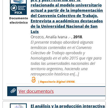
relacionado al modelo universitario
actual a partir de la implementación
del Convenio Colectivo de Trabajo.
Documento
Entrevista a académicos destacados
electrónico
de la Universidad Nacional de San
Luis
Orozco, Analía Ivana .- ,
2018
.
El presente trabajo abordará algunas
temáticas contenidas en el Convenio
Colectivo de Trabajo aprobado y
homologado en el año 2015 que rige para
todas las universidades nacionales del
territorio argentino, haciendo una
retrospección histórica en[...]
| Repositorio Digital UNVM.
Ver documento/s
El análisis y la producción interactiva