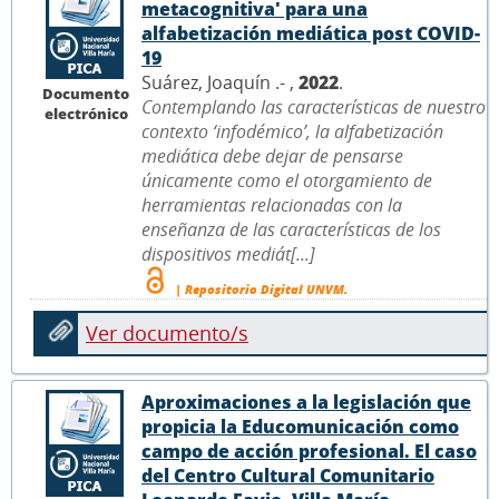
metacognitiva' para una
alfabetización mediática post COVID-
19
Suárez, Joaquín .- ,
2022
.
Documento
Contemplando las características de nuestro
electrónico
contexto ‘infodémico’, la alfabetización
mediática debe dejar de pensarse
únicamente como el otorgamiento de
herramientas relacionadas con la
enseñanza de las características de los
dispositivos mediát[...]
| Repositorio Digital UNVM.
Ver documento/s
Aproximaciones a la legislación que
propicia la Educomunicación como
campo de acción profesional. El caso
del Centro Cultural Comunitario