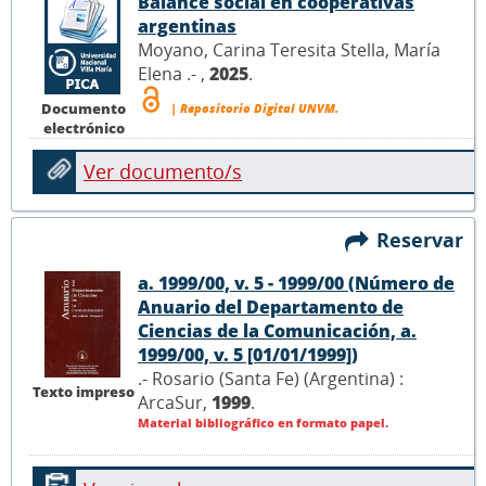
Balance social en cooperativas
argentinas
Moyano, Carina Teresita Stella, María
Elena .- ,
2025
.
Documento
| Repositorio Digital UNVM.
electrónico
Ver documento/s
Reservar
a. 1999/00, v. 5 - 1999/00 (Número de
Anuario del Departamento de
Ciencias de la Comunicación, a.
1999/00, v. 5 [01/01/1999])
.- Rosario (Santa Fe) (Argentina) :
Texto impreso
ArcaSur,
1999
.
Material bibliográfico en formato papel.