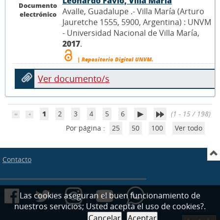
Leonardo Favio, Villa María
Documento
Avalle, Guadalupe .- Villa María (Arturo
electrónico
Jauretche 1555, 5900, Argentina) : UNVM
- Universidad Nacional de Villa María,
2017
.
| Repositorio Digital UNVM.
Ver documento/s
1
2
3
4
5
6
(1 - 15 / 198)
Por página :
25
50
100
Ver todo
Contacto
Las cookies aseguran el buen funcionamiento de
nuestros servicios; Usted acepta el uso de cookies?.
Cancelar
Aceptar