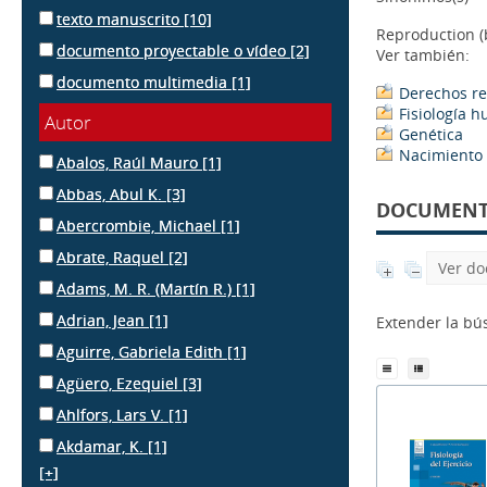
texto manuscrito
[10]
Reproduction (b
documento proyectable o vídeo
[2]
Ver también:
documento multimedia
[1]
Derechos re
Fisiología 
Autor
Genética
Nacimiento
Abalos, Raúl Mauro
[1]
Abbas, Abul K.
[3]
DOCUMENTS
Abercrombie, Michael
[1]
Abrate, Raquel
[2]
Ver do
Adams, M. R. (Martín R.)
[1]
Adrian, Jean
[1]
Extender la b
Aguirre, Gabriela Edith
[1]
Agüero, Ezequiel
[3]
Ahlfors, Lars V.
[1]
Akdamar, K.
[1]
[+]