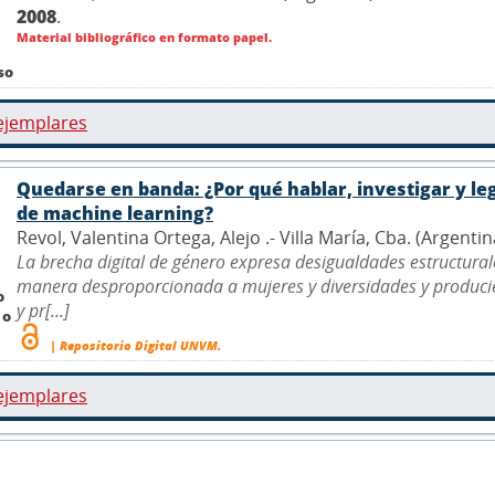
2008
.
Material bibliográfico en formato papel.
so
ejemplares
Quedarse en banda: ¿Por qué hablar, investigar y leg
de machine learning?
Revol, Valentina Ortega, Alejo .- Villa María, Cba. (Argenti
La brecha digital de género expresa desigualdades estructurales
manera desproporcionada a mujeres y diversidades y producie
o
y pr[...]
 o
| Repositorio Digital UNVM.
ejemplares