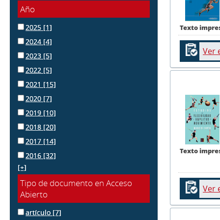
Año
2025
[1]
Texto impre
2024
[4]
Ver 
2023
[5]
2022
[5]
2021
[15]
2020
[7]
2019
[10]
2018
[20]
2017
[14]
Texto impre
2016
[32]
[+]
Tipo de documento en Acceso
Ver 
Abierto
artículo
[7]