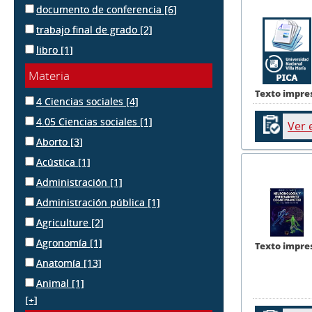
documento de conferencia
[6]
trabajo final de grado
[2]
libro
[1]
Materia
Texto impre
4 Ciencias sociales
[4]
4.05 Ciencias sociales
[1]
Ver 
Aborto
[3]
Acústica
[1]
Administración
[1]
Administración pública
[1]
Agriculture
[2]
Agronomía
[1]
Texto impre
Anatomía
[13]
Animal
[1]
[+]