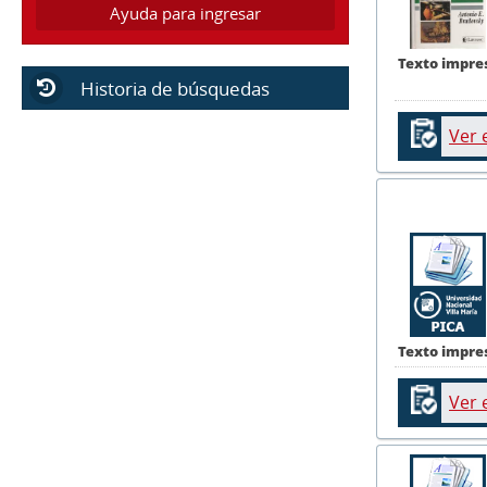
Ayuda para ingresar
Texto impre
Historia de búsquedas
Ver 
Texto impre
Ver 