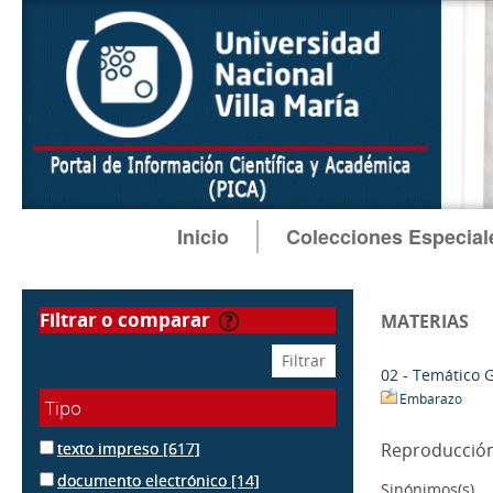
Inicio
Colecciones Especial
filtrar o comparar
MATERIAS
02 - Temático 
Embarazo
Tipo
texto impreso
[617]
Reproducció
documento electrónico
[14]
Sinónimos(s)