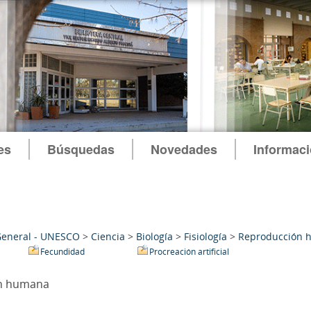
es
Búsquedas
Novedades
Informac
General - UNESCO
>
Ciencia
>
Biología
>
Fisiología
>
Reproducción 
Fecundidad
Procreación artificial
n humana