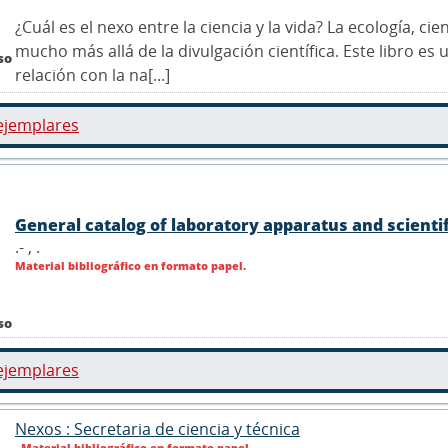
¿Cuál es el nexo entre la ciencia y la vida? La ecología, cie
mucho más allá de la divulgación científica. Este libro e
so
relación con la na[...]
ejemplares
General catalog of laboratory apparatus and scienti
.- ,
.
Material bibliográfico en formato papel.
so
ejemplares
Nexos : Secretaria de ciencia y técnica
Material bibliográfico en formato papel.