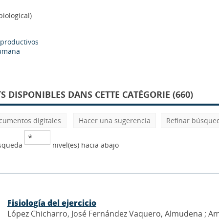
iological)
productivos
humana
 DISPONIBLES DANS CETTE CATÉGORIE (660)
cumentos digitales
Hacer una sugerencia
Refinar búsque
úsqueda
nivel(es) hacia abajo
Fisiología del ejercicio
López Chicharro, José Fernández Vaquero, Almudena ; Ama