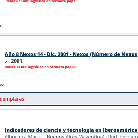
Material bibliográfico en formato papel.
n
Año 8 Nexos 14 - Dic. 2001 - Nexos (Número de Nexos,
.- ,
2001
.
Material bibliográfico en formato papel.
so
ejemplares
Indicadores de ciencia y tecnología en Iberoaméric
Albornoz, Mario .- Buenos Aires (Argentina) : Red Iberoam