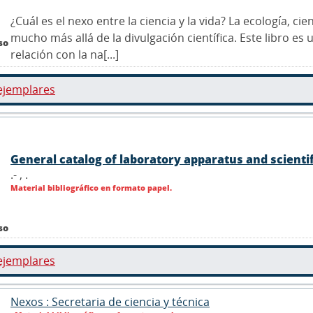
¿Cuál es el nexo entre la ciencia y la vida? La ecología, cie
mucho más allá de la divulgación científica. Este libro e
so
relación con la na[...]
ejemplares
General catalog of laboratory apparatus and scienti
.- ,
.
Material bibliográfico en formato papel.
so
ejemplares
Nexos : Secretaria de ciencia y técnica