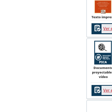
Texto impre
Ver 
Document
proyectable
vídeo
Ver 