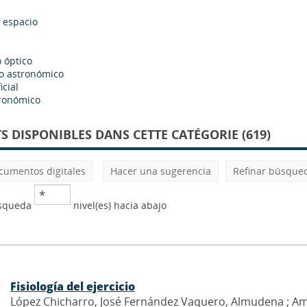
l espacio
 óptico
o astronómico
icial
tronómico
 DISPONIBLES DANS CETTE CATÉGORIE (619)
cumentos digitales
Hacer una sugerencia
Refinar búsque
úsqueda
nivel(es) hacia abajo
Fisiología del ejercicio
López Chicharro, José Fernández Vaquero, Almudena ; Ama