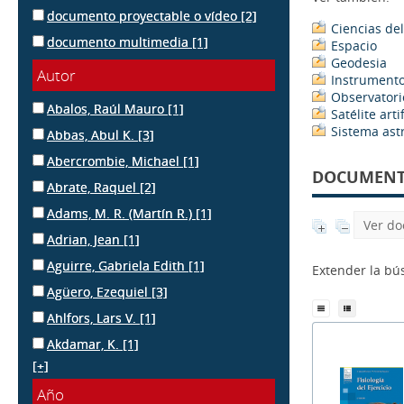
documento proyectable o vídeo
[2]
Ciencias de
documento multimedia
[1]
Espacio
Geodesia
Autor
Instrumento
Observatori
Abalos, Raúl Mauro
[1]
Satélite artif
Sistema as
Abbas, Abul K.
[3]
Abercrombie, Michael
[1]
DOCUMENTS
Abrate, Raquel
[2]
Adams, M. R. (Martín R.)
[1]
Ver do
Adrian, Jean
[1]
Aguirre, Gabriela Edith
[1]
Extender la b
Agüero, Ezequiel
[3]
Ahlfors, Lars V.
[1]
Akdamar, K.
[1]
[+]
Año