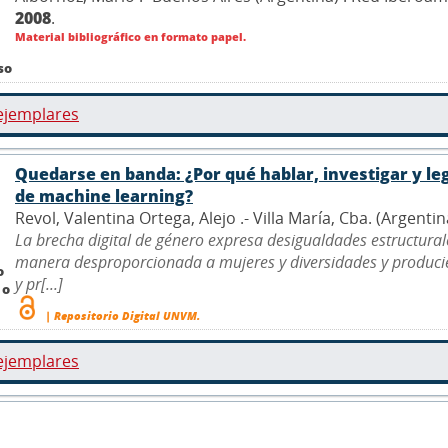
2008
.
Material bibliográfico en formato papel.
so
ejemplares
Quedarse en banda: ¿Por qué hablar, investigar y leg
de machine learning?
Revol, Valentina Ortega, Alejo .- Villa María, Cba. (Argenti
La brecha digital de género expresa desigualdades estructurales
manera desproporcionada a mujeres y diversidades y producie
o
y pr[...]
 o
| Repositorio Digital UNVM.
ejemplares