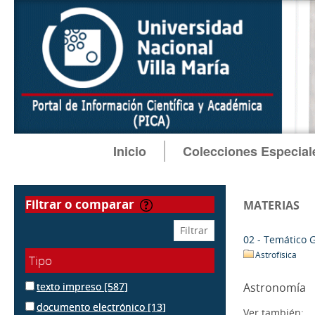
Inicio
Colecciones Especial
filtrar o comparar
MATERIAS
02 - Temático 
Astrofísica
Tipo
texto impreso
[587]
Astronomía
documento electrónico
[13]
Ver también: