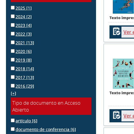
2025
[1]
2024
[2]
Texto impre
2023
[4]
Ver 
2022
[3]
2021
[13]
2020
[6]
2019
[8]
2018
[14]
2017
[13]
2016
[29]
Texto impre
[+]
Tipo de documento en Acceso
Abierto
Ver 
artículo
[6]
documento de conferencia
[6]