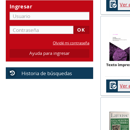
Ver 
Ingresar
Olvidé mi contraseña
Ayuda para ingresar
Texto impre
Historia de búsquedas
Ver 