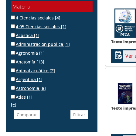
Materia
4 Ciencias sociales
[4]
4.05 Ciencias sociales
[1]
Acústica
[1]
Texto impre
Administración pública
[1]
Agronomía
[1]
Ver 
Anatomía
[13]
Animal acuático
[2]
Argentina
[1]
Astronomía
[8]
Atlas
[1]
[+]
Texto impre