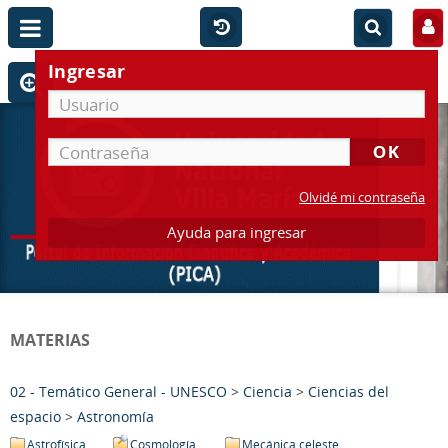
Ingresar
Olvidé mi contraseña
Ayuda para ingresar
MATERIAS
02 - Temático General - UNESCO
>
Ciencia
>
Ciencias del
espacio
>
Astronomía
Astrofísica
Cosmología
Mecánica celeste