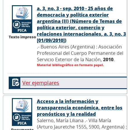
a. 3, no. 3 - sep. 2010 - 25 años de
democracia y política exterior
argentina (II) (Número de Temas de
política exterior, comercio y
relaciones internacionales, a. 3, no. 3
Texto impreso
[01/09/2010])
.- Buenos Aires (Argentina) : Asociación
Profesional del Cuerpo Permanente del
Servicio Exterior de la Nación,
2010
.
Material bibliográfico en formato papel.
Ver ejemplares
Acceso a la información y
transparencia económica, entre los
pronósticos y la realidad
Salerno, María Liliana .- Villa María
(Arturo Jauretche 1555, 5900, Argentina) :
Documento