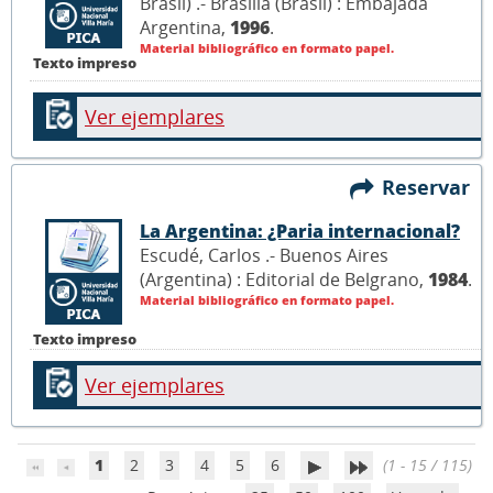
Brasil) .- Brasilia (Brasil) : Embajada
Argentina,
1996
.
Material bibliográfico en formato papel.
Texto impreso
Ver ejemplares
Reservar
La Argentina: ¿Paria internacional?
Escudé, Carlos .- Buenos Aires
(Argentina) : Editorial de Belgrano,
1984
.
Material bibliográfico en formato papel.
Texto impreso
Ver ejemplares
1
2
3
4
5
6
(1 - 15 / 115)