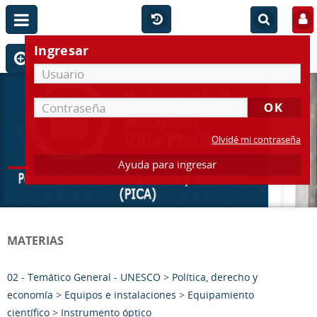
Ingresar
Olvidé mi contraseña
Ayuda para ingresar
MATERIAS
02 - Temático General - UNESCO
>
Política, derecho y
economía
>
Equipos e instalaciones
>
Equipamiento
científico
>
Instrumento óptico