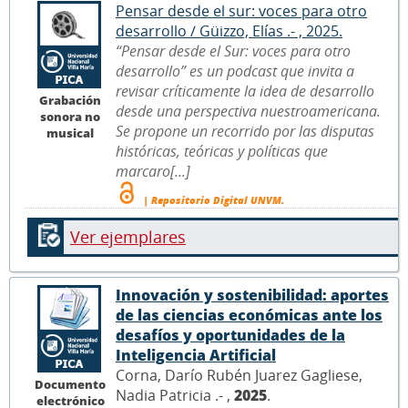
Pensar desde el sur: voces para otro
desarrollo / Güizzo, Elías .- , 2025.
“Pensar desde el Sur: voces para otro
desarrollo” es un podcast que invita a
revisar críticamente la idea de desarrollo
Grabación
desde una perspectiva nuestroamericana.
sonora no
Se propone un recorrido por las disputas
musical
históricas, teóricas y políticas que
marcaro[...]
| Repositorio Digital UNVM.
Ver ejemplares
Innovación y sostenibilidad: aportes
de las ciencias económicas ante los
desafíos y oportunidades de la
Inteligencia Artificial
Corna, Darío Rubén Juarez Gagliese,
Documento
Nadia Patricia .- ,
2025
.
electrónico