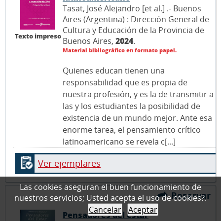
Tasat, José Alejandro [et al.] .- Buenos
Aires (Argentina) : Dirección General de
Cultura y Educación de la Provincia de
Texto impreso
Buenos Aires,
2024
.
Material bibliográfico en formato papel.
Quienes educan tienen una
responsabilidad que es propia de
nuestra profesión, y es la de transmitir a
las y los estudiantes la posibilidad de
existencia de un mundo mejor. Ante esa
enorme tarea, el pensamiento crítico
latinoamericano se revela c[...]
Ver ejemplares
Las cookies aseguran el buen funcionamiento de
Reservar
nuestros servicios; Usted acepta el uso de cookies?.
Cancelar
Aceptar
Pensadores del estar