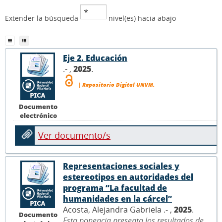
Extender la búsqueda
nivel(es) hacia abajo
Eje 2. Educación
.- ,
2025
.
| Repositorio Digital UNVM.
Documento
electrónico
Ver documento/s
Representaciones sociales y
estereotipos en autoridades del
programa “La facultad de
humanidades en la cárcel”
Acosta, Alejandra Gabriela .- ,
2025
.
Documento
Esta ponencia presenta los resultados de