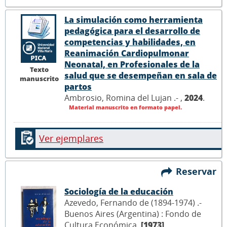
La simulación como herramienta
pedagógica para el desarrollo de
competencias y habilidades, en
Reanimación Cardiopulmonar
Neonatal, en Profesionales de la
Texto
salud que se desempeñan en sala de
manuscrito
partos
Ambrosio, Romina del Lujan .- ,
2024
.
Material manuscrito en formato papel.
Ver ejemplares
Reservar
Sociología de la educación
Azevedo, Fernando de (1894-1974) .-
Buenos Aires (Argentina) : Fondo de
Cultura Económica,
[1973]
.