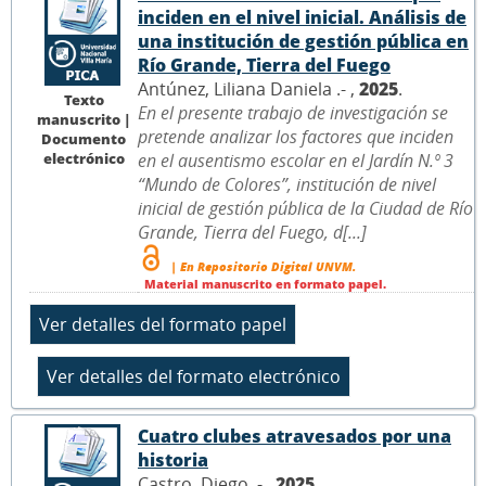
inciden en el nivel inicial. Análisis de
una institución de gestión pública en
Río Grande, Tierra del Fuego
Antúnez, Liliana Daniela .- ,
2025
.
Texto
En el presente trabajo de investigación se
manuscrito |
pretende analizar los factores que inciden
Documento
electrónico
en el ausentismo escolar en el Jardín N.º 3
“Mundo de Colores”, institución de nivel
inicial de gestión pública de la Ciudad de Río
Grande, Tierra del Fuego, d[...]
| En Repositorio Digital UNVM.
Material manuscrito en formato papel.
Cuatro clubes atravesados por una
historia
Castro, Diego .- ,
2025
.