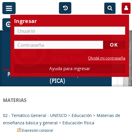
Ingresar
Olvidé mi contraseña
Ayuda para ingresar
MATERIAS
02 - Temático General - UNESCO
>
Educación
>
Materias de
enseñanza básica y general
>
Educación física
Expresión corporal