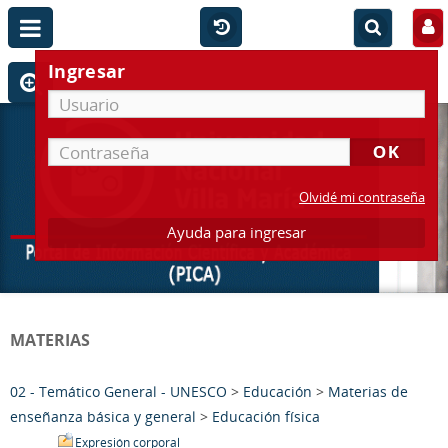
Ingresar
Olvidé mi contraseña
Ayuda para ingresar
MATERIAS
02 - Temático General - UNESCO
>
Educación
>
Materias de
enseñanza básica y general
>
Educación física
Expresión corporal