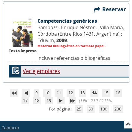
Reservar
Competencias genéricas
Bambozzi, Enrique Néstor .- Villa María,
Córdoba (Entre Ríos 1431, Argentina) :
Eduvim,
2009
.
Material bibliográfico en formato papel.
Texto impreso
Incluye referencias bibliográficas
Ver ejemplares
9
10
11
12
13
14
15
16
17
18
19
(196 - 210 / 1165)
Por página :
25
50
100
200
Contacto