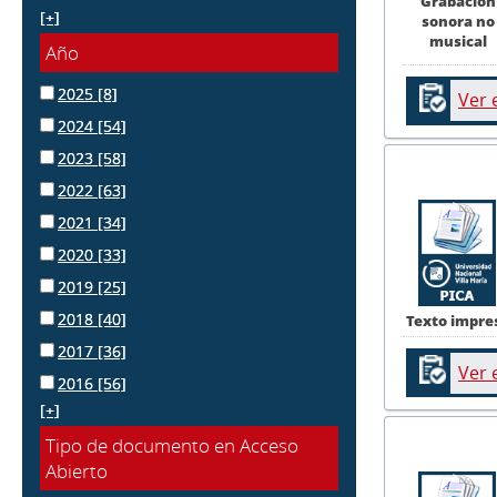
Grabación
[+]
sonora no
musical
Año
2025
[8]
Ver 
2024
[54]
2023
[58]
2022
[63]
2021
[34]
2020
[33]
2019
[25]
2018
[40]
Texto impre
2017
[36]
Ver 
2016
[56]
[+]
Tipo de documento en Acceso
Abierto