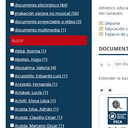
documento electrónico
[84]
Athletics educa
grabación sonora no musical
[56]
Ver también:
documento proyectable o vídeo
[2]
Deporte
Educación s
documento multimedia
[1]
Espacio de 
Autor
DOCUMENTS
Abbá, Norma
[1]
Aboites, Hugo
[1]
Ver do
Abusamra, Valeria
[4]
Accastello, Eduardo Luis
[1]
Extender la b
Acevedo, Fernanda
[1]
Achával, Lucía
[1]
Achilli, Elena Libia
[1]
Acosta Silva, Adrián
[1]
Acosta, Claudio Cesar
[1]
Acosta, Mariano Oscar
[1]