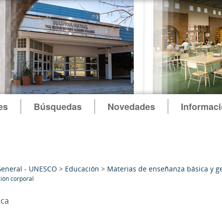
es
Búsquedas
Novedades
Informac
General - UNESCO
>
Educación
>
Materias de enseñanza básica y g
ión corporal
ica