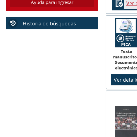
Ayuda para ingresar
Ver 
Historia de búsquedas
Texto
manuscrito
Document
electrónic