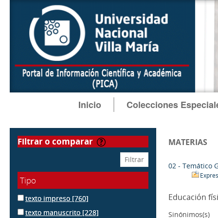
Inicio
Colecciones Especial
filtrar o comparar
MATERIAS
02 - Temático 
Expres
Tipo
Educación fís
texto impreso
[760]
texto manuscrito
[228]
Sinónimos(s)