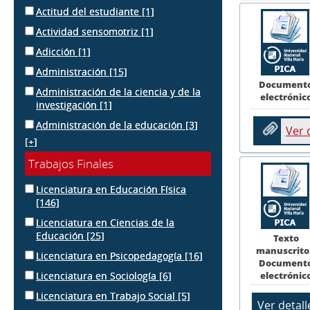
Actitud del estudiante
[1]
Actividad sensomotriz
[1]
Adicción
[1]
Administración
[15]
Document
Administración de la ciencia y de la
electrónic
investigación
[1]
Administración de la educación
[3]
Ver
[+]
Trabajos Finales
Licenciatura en Educación Física
[146]
Licenciatura en Ciencias de la
Educación
[25]
Texto
manuscrito
Licenciatura en Psicopedagogía
[16]
Document
electrónic
Licenciatura en Sociología
[6]
Licenciatura en Trabajo Social
[5]