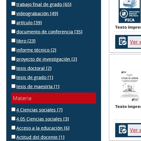
trabajo final de grado
[65]
videograbación
[49]
artículo
[39]
Texto impre
documento de conferencia
[35]
libro
[23]
Ver 
informe técnico
[2]
proyecto de investigación
[2]
tesis doctoral
[2]
tesis de grado
[1]
tesis de maestría
[1]
Materia
Texto impre
4 Ciencias sociales
[7]
4.05 Ciencias sociales
[3]
Acceso a la educación
[6]
Ver 
Actitud del docente
[1]