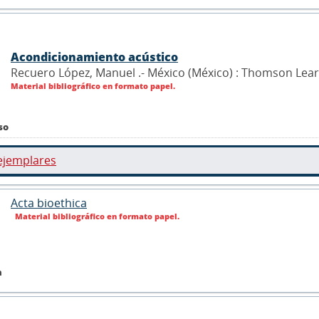
Acondicionamiento acústico
Recuero López, Manuel .- México (México) : Thomson Lea
Material bibliográfico en formato papel.
so
ejemplares
Acta bioethica
Material bibliográfico en formato papel.
n