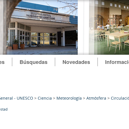
es
Búsquedas
Novedades
Informac
General - UNESCO
>
Ciencia
>
Meteorología
>
Atmósfera
>
Circulaci
stad