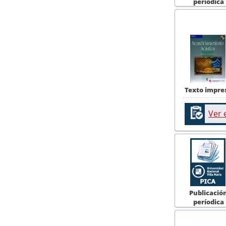
períodica
Texto impre
Ver 
Publicació
períodica