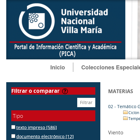
Inicio
Colecciones Especial
filtrar o comparar
MATERIAS
02 - Temático 
Ciclón
Tipo
Tempe
texto impreso
[586]
Viento
documento electrónico
[12]