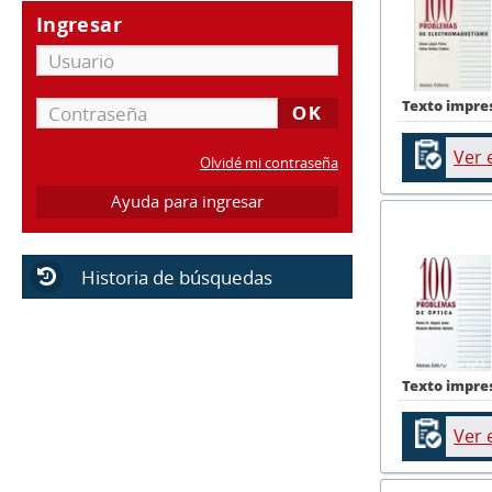
Ingresar
Texto impre
Ver 
Olvidé mi contraseña
Ayuda para ingresar
Historia de búsquedas
Texto impre
Ver 