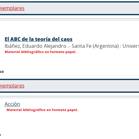
ejemplares
El ABC de la teoría del caos
Ibáñez, Eduardo Alejandro .- Santa Fe (Argentina) : Univer
Material bibliográfico en formato papel.
so
ejemplares
Acción
Material bibliográfico en formato papel.
n