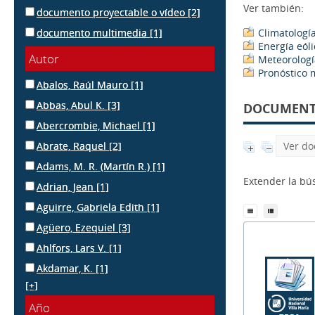
Ver también:
documento proyectable o vídeo
[2]
documento multimedia
[1]
Climatologí
Energía eóli
Autor
Meteorologí
Pronóstico 
Abalos, Raúl Mauro
[1]
Abbas, Abul K.
[3]
DOCUMENTS
Abercrombie, Michael
[1]
Abrate, Raquel
[2]
Ver do
Adams, M. R. (Martín R.)
[1]
Extender la b
Adrian, Jean
[1]
Aguirre, Gabriela Edith
[1]
Agüero, Ezequiel
[3]
Ahlfors, Lars V.
[1]
Akdamar, K.
[1]
[+]
Año