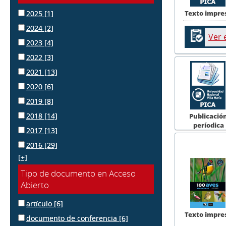
Texto impre
2025
[1]
2024
[2]
Ver 
2023
[4]
2022
[3]
2021
[13]
2020
[6]
2019
[8]
2018
[14]
Publicació
períodica
2017
[13]
2016
[29]
[+]
Tipo de documento en Acceso
Abierto
artículo
[6]
Texto impre
documento de conferencia
[6]