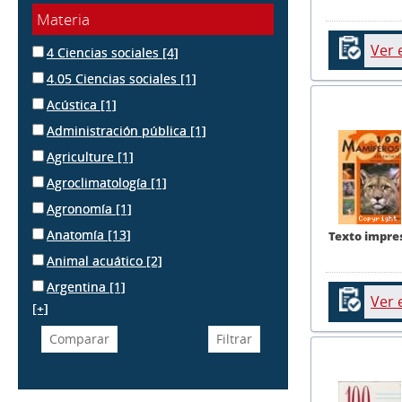
Materia
Ver 
4 Ciencias sociales
[4]
4.05 Ciencias sociales
[1]
Acústica
[1]
Administración pública
[1]
Agriculture
[1]
Agroclimatología
[1]
Agronomía
[1]
Anatomía
[13]
Texto impre
Animal acuático
[2]
Argentina
[1]
Ver 
[+]