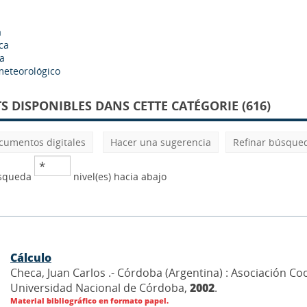
a
ca
a
meteorológico
 DISPONIBLES DANS CETTE CATÉGORIE (616)
cumentos digitales
Hacer una sugerencia
Refinar búsque
úsqueda
nivel(es) hacia abajo
Cálculo
Checa, Juan Carlos .- Córdoba (Argentina) : Asociación C
Universidad Nacional de Córdoba,
2002
.
Material bibliográfico en formato papel.