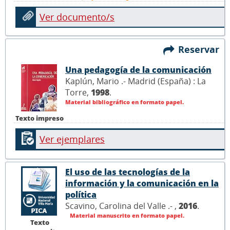
Ver documento/s
Reservar
Una pedagogía de la comunicación
Kaplún, Mario .- Madrid (España) : La
Torre,
1998
.
Material bibliográfico en formato papel.
Texto impreso
Ver ejemplares
El uso de las tecnologías de la
información y la comunicación en la
política
Scavino, Carolina del Valle .- ,
2016
.
Material manuscrito en formato papel.
Texto