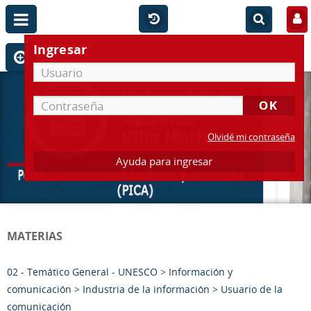
Ingresar
Olvidé mi contraseña
Ayuda para ingresar
MATERIAS
02 - Temático General - UNESCO
>
Información y
comunicación
>
Industria de la información
>
Usuario de la
comunicación