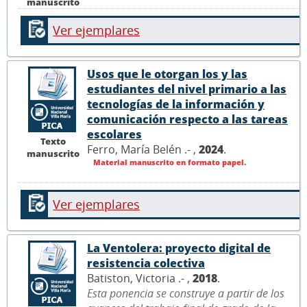
manuscrito
Ver ejemplares
Usos que le otorgan los y las
estudiantes del nivel primario a las
tecnologías de la información y
comunicación respecto a las tareas
escolares
Texto
Ferro, María Belén .- ,
2024
.
manuscrito
Material manuscrito en formato papel.
Ver ejemplares
La Ventolera: proyecto digital de
resistencia colectiva
Batiston, Victoria .- ,
2018
.
Esta ponencia se construye a partir de los