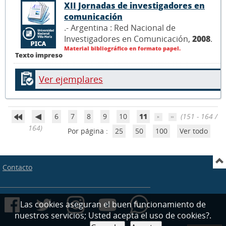
XII Jornadas de investigadores en
comunicación
.- Argentina : Red Nacional de
Investigadores en Comunicación,
2008
.
Material bibliográfico en formato papel.
Texto impreso
Ver ejemplares
6
7
8
9
10
11
(151 - 164 /
164)
Por página :
25
50
100
Ver todo
Contacto
Las cookies aseguran el buen funcionamiento de
nuestros servicios; Usted acepta el uso de cookies?.