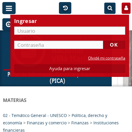
Ingresar
Olvidé mi contraseña
Ayuda para ingresar
MATERIAS
02 - Temático General - UNESCO
>
Política, derecho y
economía
>
Finanzas y comercio
>
Finanzas
>
Instituciones
financieras