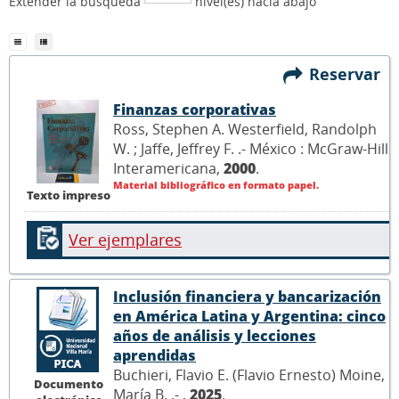
Extender la búsqueda
nivel(es) hacia abajo
Reservar
Finanzas corporativas
Ross, Stephen A. Westerfield, Randolph
W. ; Jaffe, Jeffrey F. .- México : McGraw-Hill
Interamericana,
2000
.
Material bibliográfico en formato papel.
Texto impreso
Ver ejemplares
Inclusión financiera y bancarización
en América Latina y Argentina: cinco
años de análisis y lecciones
aprendidas
Buchieri, Flavio E. (Flavio Ernesto) Moine,
Documento
María B. .- ,
2025
.