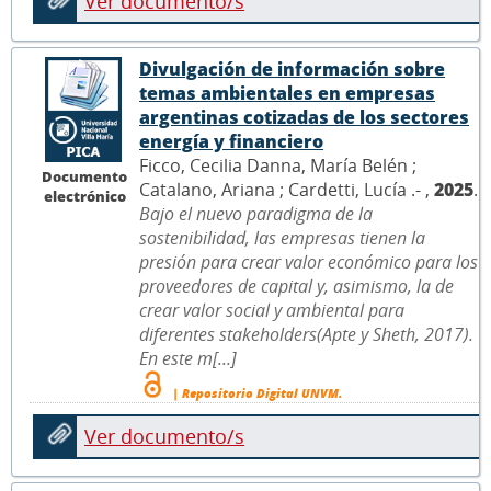
Ver documento/s
Divulgación de información sobre
temas ambientales en empresas
argentinas cotizadas de los sectores
energía y financiero
Ficco, Cecilia Danna, María Belén ;
Documento
Catalano, Ariana ; Cardetti, Lucía .- ,
2025
.
electrónico
Bajo el nuevo paradigma de la
sostenibilidad, las empresas tienen la
presión para crear valor económico para los
proveedores de capital y, asimismo, la de
crear valor social y ambiental para
diferentes stakeholders(Apte y Sheth, 2017).
En este m[...]
| Repositorio Digital UNVM.
Ver documento/s