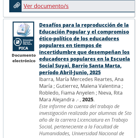
Ver documento/s
Desafíos para la reproducción de la
Educación Popular y el compromiso
ético-político de los educadores
populares en tiempos de
incertidumbre que desempeñan los
Documento
educadores populares en la Escuela
electrónico
Social Suyai, Barrio Santa Marta,
período Abril-Junio, 2025
Ibarra, María Mercedes Reartes, Ana
María ; Gutierrez, Malena Valentina ;
Robledo, Fiama Anyelen ; Nieva, Rita
Mara Alejandra .- ,
2025
.
Este informe da cuenta del trabajo de
investigación realizado por alumnas de 5to
año de la carrera Licenciatura en Trabajo
Social, perteneciente a la Facultad de
Humanidades, Universidad Nacional de