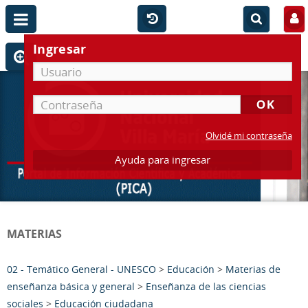
Ingresar
Olvidé mi contraseña
Ayuda para ingresar
MATERIAS
02 - Temático General - UNESCO
>
Educación
>
Materias de
enseñanza básica y general
>
Enseñanza de las ciencias
sociales
>
Educación ciudadana