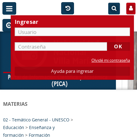
Ingresar
Olvidé mi contraseña
Ayuda para ingresar
MATERIAS
02 - Temático General - UNESCO
>
Educación
>
Enseñanza y
formación
>
Formación