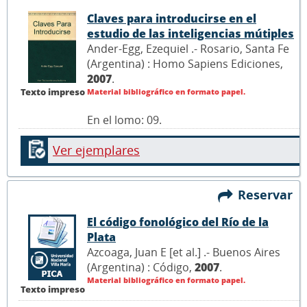
Claves para introducirse en el
estudio de las inteligencias mútiples
Ander-Egg, Ezequiel .- Rosario, Santa Fe
(Argentina) : Homo Sapiens Ediciones,
2007
.
Texto impreso
Material bibliográfico en formato papel.
En el lomo: 09.
Ver ejemplares
Reservar
El código fonológico del Río de la
Plata
Azcoaga, Juan E [et al.] .- Buenos Aires
(Argentina) : Código,
2007
.
Material bibliográfico en formato papel.
Texto impreso