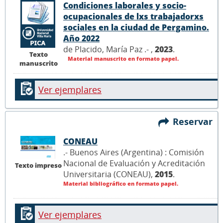
Condiciones laborales y socio-
ocupacionales de lxs trabajadorxs
sociales en la ciudad de Pergamino.
Año 2022
de Placido, María Paz .- ,
2023
.
Texto
Material manuscrito en formato papel.
manuscrito
Ver ejemplares
Reservar
CONEAU
.- Buenos Aires (Argentina) : Comisión
Nacional de Evaluación y Acreditación
Texto impreso
Universitaria (CONEAU),
2015
.
Material bibliográfico en formato papel.
Ver ejemplares