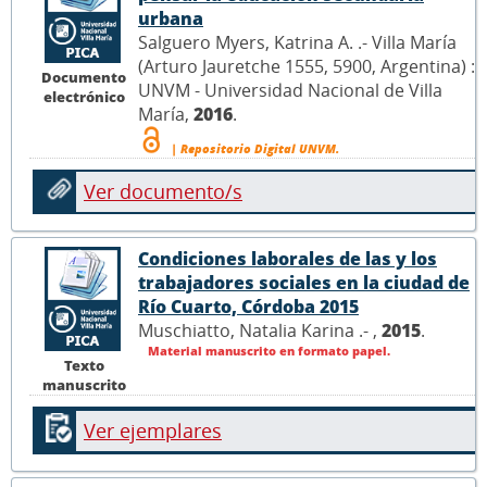
urbana
Salguero Myers, Katrina A. .- Villa María
(Arturo Jauretche 1555, 5900, Argentina) :
Documento
UNVM - Universidad Nacional de Villa
electrónico
María,
2016
.
| Repositorio Digital UNVM.
Ver documento/s
Condiciones laborales de las y los
trabajadores sociales en la ciudad de
Río Cuarto, Córdoba 2015
Muschiatto, Natalia Karina .- ,
2015
.
Material manuscrito en formato papel.
Texto
manuscrito
Ver ejemplares