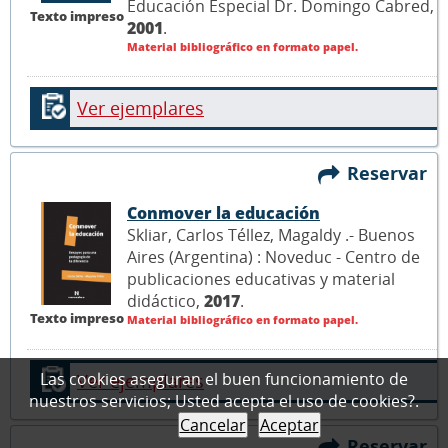
Educación Especial Dr. Domingo Cabred,
Texto impreso
2001
.
Material bibliográfico en formato papel.
Ver ejemplares
Reservar
Conmover la educación
Skliar, Carlos Téllez, Magaldy .- Buenos
Aires (Argentina) : Noveduc - Centro de
publicaciones educativas y material
didáctico,
2017
.
Texto impreso
Material bibliográfico en formato papel.
Las cookies aseguran el buen funcionamiento de
Ver ejemplares
nuestros servicios; Usted acepta el uso de cookies?.
Cancelar
Aceptar
Reservar