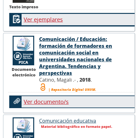
Texto impreso
Ver ejemplares
Comunicación / Educación:
formación de formadores en
comunicación social en
universidades nacionales de
Argentina. Tendencias y
Documento
perspectivas
electrónico
Catino, Magali .- ,
2018
.
| Repositorio Digital UNVM.
Ver documento/s
Comunicación educativa
Material bibliográfico en formato papel.