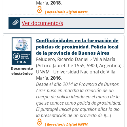
María,
2018
.
| Repositorio Digital UNVM.
Ver documento/s
Conflictividades en la formación de
policías de proximidad. Policía local
de la provincia de Buenos Aires
Feludero, Ricardo Daniel .- Villa María
(Arturo Jauretche 1555, 5900, Argentina) :
Documento
UNVM - Universidad Nacional de Villa
electrónico
María,
2016
.
Desde el año 2014 la Provincia de Buenos
Aires puso en marcha la creación de un
cuerpo de policía ideada en el marco de lo
que se conoce como policía de proximidad.
El puntapié inicial por aquellos años lo dio
la presentación de un proyecto de l[...]
| Repositorio Digital UNVM.