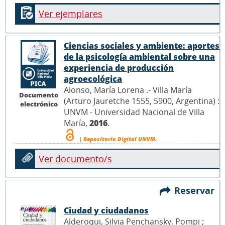
Ver ejemplares
Ciencias sociales y ambiente: aportes
de la psicología ambiental sobre una
experiencia de producción
agroecológica
Alonso, María Lorena .- Villa María
Documento
(Arturo Jauretche 1555, 5900, Argentina) :
electrónico
UNVM - Universidad Nacional de Villa
María,
2016
.
| Repositorio Digital UNVM.
Ver documento/s
Reservar
Ciudad y ciudadanos
Alderoqui, Silvia Penchansky, Pompi ;