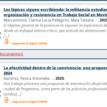
Los lápices siguen escribiendo: la militancia estudia
organización y resistencia en Trabajo Social en Mov
Marcantonio, Clarisa Lucia Pellegrini, Maia Tatiana .- ,
202
El objetivo general de la ponencia es exponer la experiencia d
desde un enfoque teórico-crítico, que articule las dimensiones 
o
[...]
o
| Repositorio Digital UNVM.
 documento/s
La afectividad dentro de la convivencia: una propue
2024
Ramírez, Yesica Antonella .- ,
2025
.
Este trabajo presenta una propuesta de intervención desarroll
ciudad de Pergamino, como parte de las prácticas profesionales
o
temátic[...]
o
| Repositorio Digital UNVM.