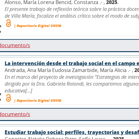
Alonso, María Lorena Bencid, Constanza .- ,
2025
.
El presente trabajo de reflexión teórica sobre la práctica doce
de Villa María, focaliza el análisis crítico sobre el modo de sub
o
| Repositorio Digital UNVM.
o
 documento/s
La intervención desde el trabajo social en el campo 
Andrada, Ana María Eudosia Zamarbide, María Alicia .- ,
2
En el marco del proyecto de investigación “Estrategias de inter
dirigido por la Dra. Gabriela Rotondi, les compartimos algunos
educativa[...]
o
o
| Repositorio Digital UNVM.
 documento/s
Estudiar trabajo social: perfiles, trayectorias y desa
Gonzalez, Natalia Debora Rizzo, Sofía Laura .- ,
2025
.