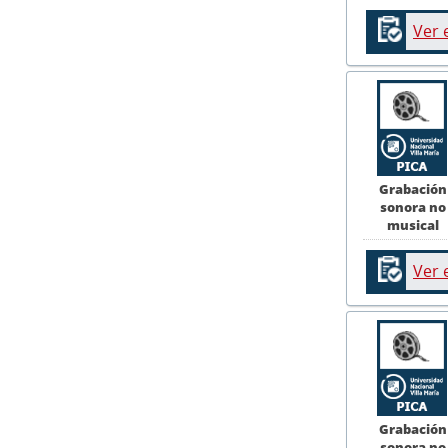
Ver 
Grabación
sonora no
musical
Ver 
Grabación
sonora no