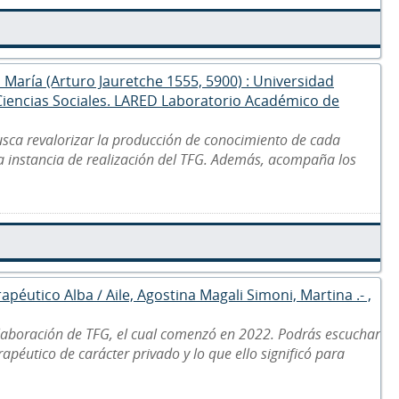
a María (Arturo Jauretche 1555, 5900) : Universidad
 Ciencias Sociales. LARED Laboratorio Académico de
usca revalorizar la producción de conocimiento de cada
la instancia de realización del TFG. Además, acompaña los
apéutico Alba / Aile, Agostina Magali Simoni, Martina .- ,
laboración de TFG, el cual comenzó en 2022. Podrás escuchar
apéutico de carácter privado y lo que ello significó para