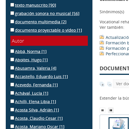
texto manuscrito
[90]
Sinónimos(s)
grabación sonora no musical
[56]
documento multimedia
[2]
Vocational reha
Ver también:
documento proyectable o vídeo
[1]
Actualizaci
Autor
Formación b
Formación p
Abbá, Norma
[1]
Perfecciona
Aboites, Hugo
[1]
DOCUMENTS
Abusamra, Valeria
[4]
Accastello, Eduardo Luis
[1]
Ver do
Acevedo, Fernanda
[1]
Achával, Lucía
[1]
Extender la b
Achilli, Elena Libia
[1]
Acosta Silva, Adrián
[1]
Acosta, Claudio Cesar
[1]
Acosta, Mariano Oscar
[1]