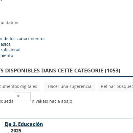
bilitation
ón de los conocimientos
ásica
rofesional
miento
 DISPONIBLES DANS CETTE CATÉGORIE (1053)
cumentos digitales
Hacer una sugerencia
Refinar búsque
úsqueda
nivel(es) hacia abajo
Eje 2. Educación
.- ,
2025
.