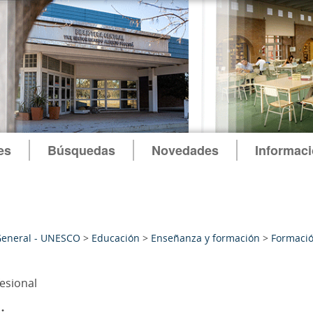
es
Búsquedas
Novedades
Informac
General - UNESCO
>
Educación
>
Enseñanza y formación
>
Formaci
fesional
: