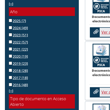
[+]
Año
Document
2025
[7]
electrónic
2024
[49]
Ver
2023
[51]
2022
[57]
2021
[22]
2020
[19]
2019
[23]
Document
2018
[28]
electrónic
2017
[18]
2016
[48]
[+]
Ver
Tipo de documento en Acceso
Abierto