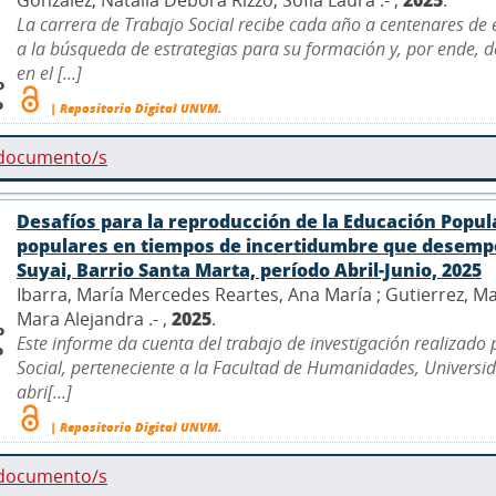
La carrera de Trabajo Social recibe cada año a centenares de
a la búsqueda de estrategias para su formación y, por ende, 
en el [...]
o
o
| Repositorio Digital UNVM.
 documento/s
Desafíos para la reproducción de la Educación Popul
populares en tiempos de incertidumbre que desempe
Suyai, Barrio Santa Marta, período Abril-Junio, 2025
Ibarra, María Mercedes Reartes, Ana María ; Gutierrez, Ma
Mara Alejandra .- ,
2025
.
o
Este informe da cuenta del trabajo de investigación realizado
o
Social, perteneciente a la Facultad de Humanidades, Univers
abri[...]
| Repositorio Digital UNVM.
 documento/s