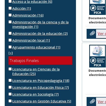
Acceso a la educación
[6]
Adicción
[1]
Administración
[16]
Document
Administración de la ciencia y de la
electrónic
investigación
[1]
Ver
Administración de la educación
[2]
Administración local
[1]
Agrupamiento educacional
[1]
[+]
Trabajos Finales
Licenciatura en Ciencias de la
Document
Educación
[25]
electrónic
Licenciatura en Psicopedagogía
[18]
Licenciatura en Educación Física
[7]
Licenciatura en Sociología
[7]
Licenciatura en Gestión Educativa
[5]
Ver