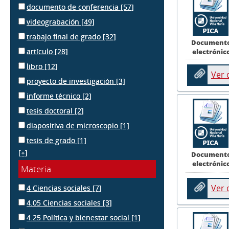
documento de conferencia
[57]
videograbación
[49]
trabajo final de grado
[32]
Document
artículo
[28]
electrónic
libro
[12]
Ver
proyecto de investigación
[3]
informe técnico
[2]
tesis doctoral
[2]
diapositiva de microscopio
[1]
tesis de grado
[1]
[+]
Document
electrónic
Materia
Ver
4 Ciencias sociales
[7]
4.05 Ciencias sociales
[3]
4.25 Política y bienestar social
[1]