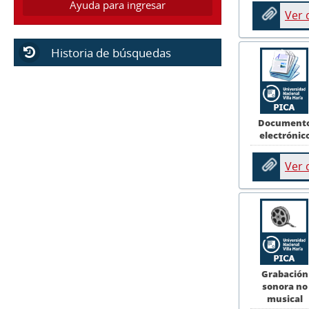
Ayuda para ingresar
Ver
Historia de búsquedas
Document
electrónic
Ver
Grabación
sonora no
musical