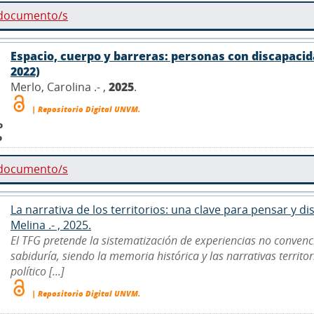
 documento/s
Espacio, cuerpo y barreras: personas con discapacida
2022)
Merlo, Carolina .- ,
2025
.
| Repositorio Digital UNVM.
o
o
 documento/s
La narrativa de los territorios: una clave para pensar y 
Melina .- , 2025.
El TFG pretende la sistematización de experiencias no convenc
sabiduría, siendo la memoria histórica y las narrativas territo
político [...]
| Repositorio Digital UNVM.