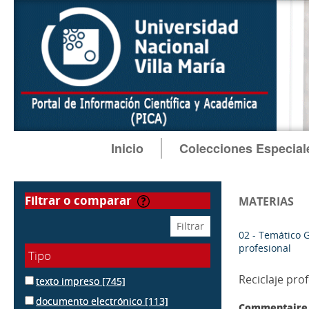
Inicio
Colecciones Especial
filtrar o comparar
MATERIAS
02 - Temático 
profesional
Tipo
Reciclaje pro
texto impreso
[745]
documento electrónico
[113]
Commentaire 