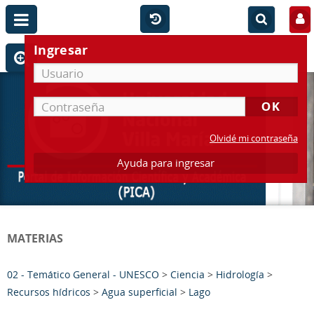
Ingresar
Olvidé mi contraseña
Ayuda para ingresar
MATERIAS
02 - Temático General - UNESCO
>
Ciencia
>
Hidrología
>
Recursos hídricos
>
Agua superficial
>
Lago