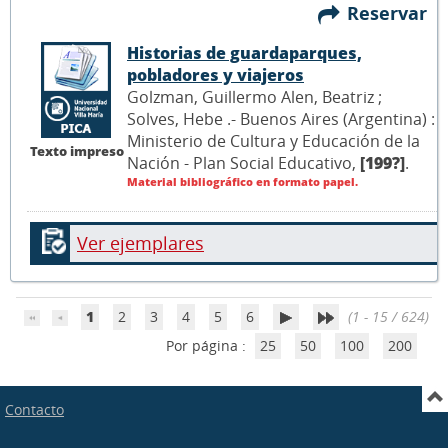
Reservar
Historias de guardaparques,
pobladores y viajeros
Golzman, Guillermo Alen, Beatriz ;
Solves, Hebe .- Buenos Aires (Argentina) :
Ministerio de Cultura y Educación de la
Texto impreso
Nación - Plan Social Educativo,
[199?]
.
Material bibliográfico en formato papel.
Ver ejemplares
1
2
3
4
5
6
(1 - 15 / 624)
Por página :
25
50
100
200
Contacto