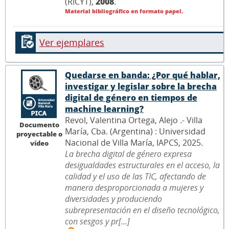
(RICYT),
2008
.
Material bibliográfico en formato papel.
Ver ejemplares
Quedarse en banda: ¿Por qué hablar,
investigar y legislar sobre la brecha
digital de género en tiempos de
machine learning?
Revol, Valentina Ortega, Alejo .- Villa
Documento
María, Cba. (Argentina) : Universidad
proyectable o
Nacional de Villa María, IAPCS, 2025.
vídeo
La brecha digital de género expresa
desigualdades estructurales en el acceso, la
calidad y el uso de las TIC, afectando de
manera desproporcionada a mujeres y
diversidades y produciendo
subrepresentación en el diseño tecnológico,
con sesgos y pr[...]