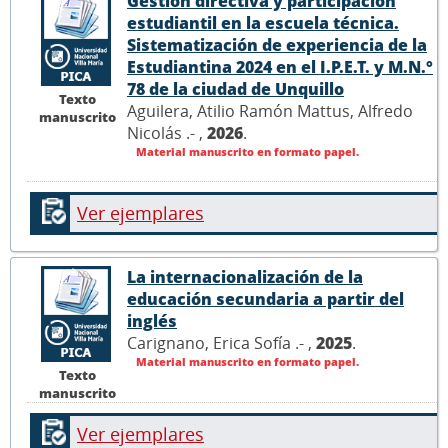
Gestión directiva y participación
estudiantil en la escuela técnica.
Sistematización de experiencia de la
Estudiantina 2024 en el I.P.E.T. y M.N.°
78 de la ciudad de Unquillo
Texto
Aguilera, Atilio Ramón Mattus, Alfredo
manuscrito
Nicolás .- ,
2026
.
Material manuscrito en formato papel.
Ver ejemplares
La internacionalización de la
educación secundaria a partir del
inglés
Carignano, Erica Sofía .- ,
2025
.
Material manuscrito en formato papel.
Texto
manuscrito
Ver ejemplares