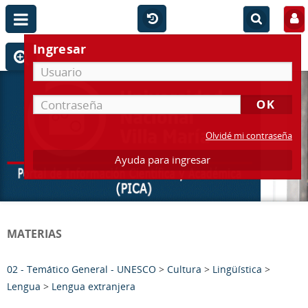
Ingresar
Olvidé mi contraseña
Ayuda para ingresar
MATERIAS
02 - Temático General - UNESCO
>
Cultura
>
Lingüística
>
Lengua
>
Lengua extranjera