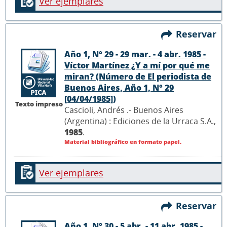
Ver ejemplares
Reservar
Año 1, N° 29 - 29 mar. - 4 abr. 1985 -
Víctor Martínez ¿Y a mí por qué me
miran? (Número de El periodista de
Buenos Aires, Año 1, N° 29
[04/04/1985])
Texto impreso
Cascioli, Andrés .- Buenos Aires
(Argentina) : Ediciones de la Urraca S.A.,
1985
.
Material bibliográfico en formato papel.
Ver ejemplares
Reservar
Año 1, N° 30 - 5 abr. - 11 abr. 1985 -