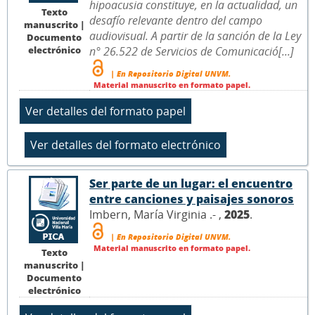
hipoacusia constituye, en la actualidad, un
Texto
desafío relevante dentro del campo
manuscrito |
audiovisual. A partir de la sanción de la Ley
Documento
electrónico
n° 26.522 de Servicios de Comunicació[...]
| En Repositorio Digital UNVM.
Material manuscrito en formato papel.
Ser parte de un lugar: el encuentro
entre canciones y paisajes sonoros
Imbern, María Virginia .- ,
2025
.
| En Repositorio Digital UNVM.
Material manuscrito en formato papel.
Texto
manuscrito |
Documento
electrónico