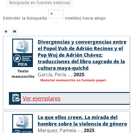
Búsqueda en fuentes externas
Extender la búsqueda
nivel(es) hacia abajo
Divergencias y convergencias entre
el Popol Vuh de Adrián Recinos y el
Pop Wuj de Adrián Chávez:
traducciones del libro sagrado de la
cultura maya-quiché
Texto
García, Perla .- ,
2025
.
manuscrito
Material manuscrito en formato papel.
Ver ejemplares
Lo que ellos creen. La mirada del
hombre sobre la violencia de género
Marquez, Pamela .- ,
2025
.