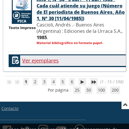
Cada cuál atiende su juego (Número
de El periodista de Buenos Aires, Año
1, N° 30 [11/04/1985])
Cascioli, Andrés .- Buenos Aires
Texto impreso
(Argentina) : Ediciones de la Urraca S.A.,
1985
.
Material bibliográfico en formato papel.
Ver ejemplares
1
2
3
4
5
6
(1 - 15 / 598)
Por página :
25
50
100
200
Contacto