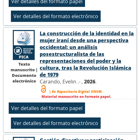
La construcción de la identidad en la
mujer iraní desde una perspectiva
occidental: un análisis
posestructuralista de las
representaciones del poder y la
Texto
cultura, tras la Revolución Islámica
manuscrito |
de 1979
Documento
electrónico
Carando, Evelin .- ,
2026
.
| En Repositorio Digital UNVM.
Material manuscrito en formato papel.