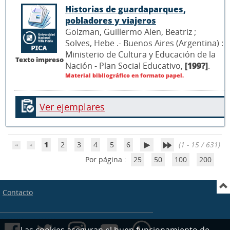
Historias de guardaparques,
pobladores y viajeros
Golzman, Guillermo Alen, Beatriz ;
Solves, Hebe .- Buenos Aires (Argentina) :
Ministerio de Cultura y Educación de la
Texto impreso
Nación - Plan Social Educativo,
[199?]
.
Material bibliográfico en formato papel.
Ver ejemplares
1
2
3
4
5
6
(1 - 15 / 631)
Por página :
25
50
100
200
Contacto