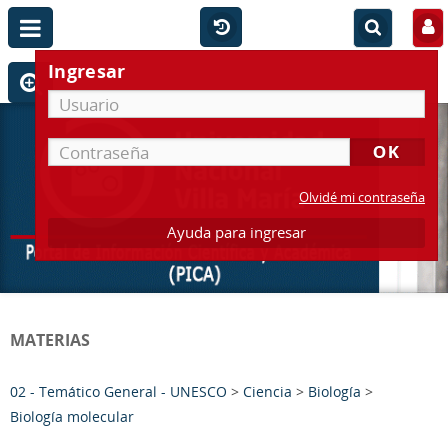
Ingresar
Olvidé mi contraseña
Ayuda para ingresar
MATERIAS
02 - Temático General - UNESCO
>
Ciencia
>
Biología
>
Biología molecular