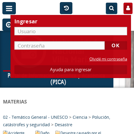
Ingresar
Olvidé mi contraseña
Ayuda para ingresar
MATERIAS
02 - Temático General - UNESCO
>
Ciencia
>
Polución,
catástrofes y seguridad
>
Desastre
Accidente
Daño
Desastre causado por el