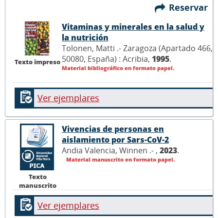
Reservar
Vitaminas y minerales en la salud y
la nutrición
Tolonen, Matti .- Zaragoza (Apartado 466,
50080, España) : Acribia,
1995
.
Texto impreso
Material bibliográfico en formato papel.
Ver ejemplares
Vivencias de personas en
aislamiento por Sars-CoV-2
Andia Valencia, Winnen .- ,
2023
.
Material manuscrito en formato papel.
Texto
manuscrito
Ver ejemplares