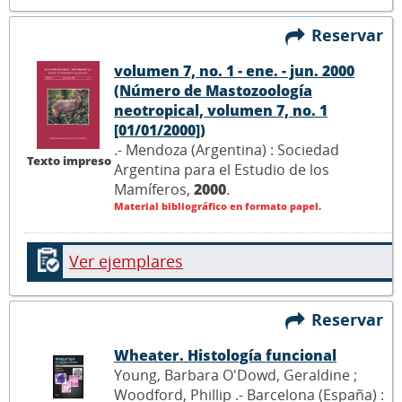
Reservar
volumen 7, no. 1 - ene. - jun. 2000
(Número de Mastozoología
neotropical, volumen 7, no. 1
[01/01/2000])
.- Mendoza (Argentina) : Sociedad
Texto impreso
Argentina para el Estudio de los
Mamíferos,
2000
.
Material bibliográfico en formato papel.
Ver ejemplares
Reservar
Wheater. Histología funcional
Young, Barbara O'Dowd, Geraldine ;
Woodford, Phillip .- Barcelona (España) :