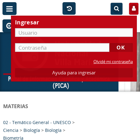
Ingresar
Olvidé mi contraseña
Ayuda para ingresar
MATERIAS
02 - Temático General - UNESCO
>
Ciencia
>
Biología
>
Biología
>
Biometría