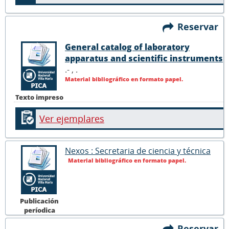
Reservar
General catalog of laboratory
apparatus and scientific instruments
.- ,
.
Material bibliográfico en formato papel.
Texto impreso
Ver ejemplares
Nexos : Secretaria de ciencia y técnica
Material bibliográfico en formato papel.
Publicación
períodica
Reservar