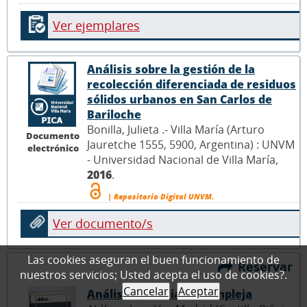
Ver ejemplares
Análisis sobre la gestión de la
recolección diferenciada de residuos
sólidos urbanos en San Carlos de
Bariloche
Bonilla, Julieta .- Villa María (Arturo
Documento
Jauretche 1555, 5900, Argentina) : UNVM
electrónico
- Universidad Nacional de Villa María,
2016
.
| Repositorio Digital UNVM.
Ver documento/s
Las cookies aseguran el buen funcionamiento de
Reservar
nuestros servicios; Usted acepta el uso de cookies?.
Cancelar
Aceptar
Análisis de variable compleja