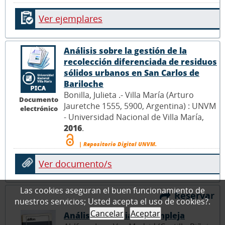
Ver ejemplares
Análisis sobre la gestión de la
recolección diferenciada de residuos
sólidos urbanos en San Carlos de
Bariloche
Bonilla, Julieta .- Villa María (Arturo
Documento
Jauretche 1555, 5900, Argentina) : UNVM
electrónico
- Universidad Nacional de Villa María,
2016
.
| Repositorio Digital UNVM.
Ver documento/s
Las cookies aseguran el buen funcionamiento de
Reservar
nuestros servicios; Usted acepta el uso de cookies?.
Cancelar
Aceptar
Análisis de variable compleja