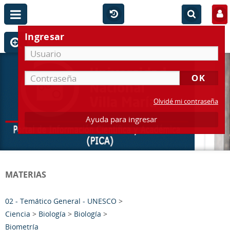
Ingresar
Olvidé mi contraseña
Ayuda para ingresar
MATERIAS
02 - Temático General - UNESCO
>
Ciencia
>
Biología
>
Biología
>
Biometría