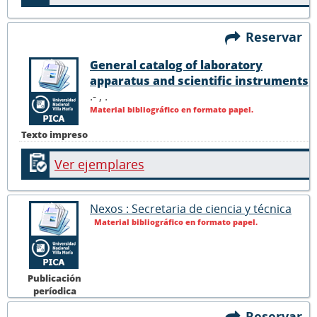
Reservar
General catalog of laboratory
apparatus and scientific instruments
.- ,
.
Material bibliográfico en formato papel.
Texto impreso
Ver ejemplares
Nexos : Secretaria de ciencia y técnica
Material bibliográfico en formato papel.
Publicación
períodica
Reservar