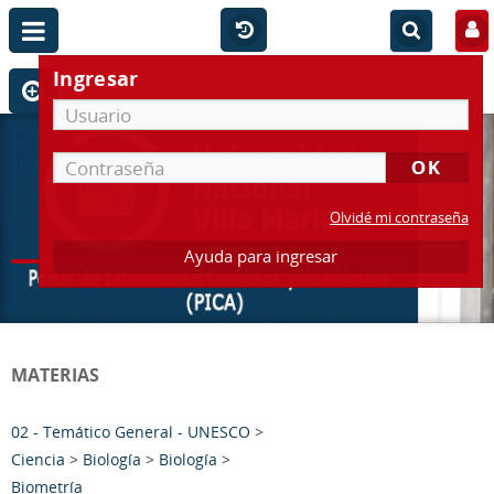
Ingresar
Olvidé mi contraseña
Ayuda para ingresar
MATERIAS
02 - Temático General - UNESCO
>
Ciencia
>
Biología
>
Biología
>
Biometría