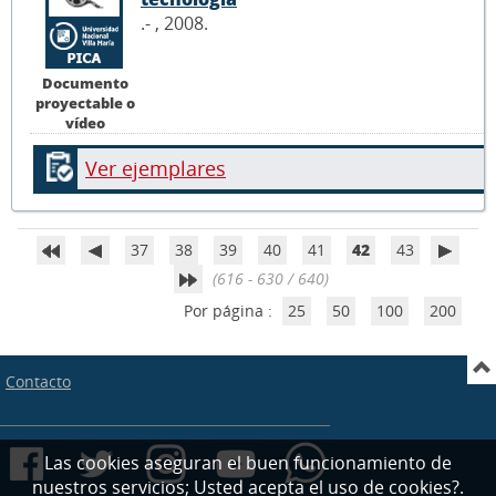
.- , 2008.
Documento
proyectable o
vídeo
Ver ejemplares
37
38
39
40
41
42
43
(616 - 630 / 640)
Por página :
25
50
100
200
Contacto
Las cookies aseguran el buen funcionamiento de
nuestros servicios; Usted acepta el uso de cookies?.