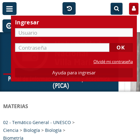
Ingresar
Olvidé mi contraseña
Ayuda para ingresar
MATERIAS
02 - Temático General - UNESCO
>
Ciencia
>
Biología
>
Biología
>
Biometría