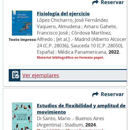
Reservar
Fisiología del ejercicio
López Chicharro, José Fernández
Vaquero, Almudena ; Amaro Gahete,
Francisco José ; Córdova Martínez,
Alfredo ; [et al.] .- Madrid (Alberto Alcocer
Texto impreso
24 (C.P. 28036), Sauceda 10 (C.P. 28050),
España) : Médica Panamericana,
2022
.
Material bibliográfico en formato papel.
Ver ejemplares
Reservar
Estudios de flexibilidad y amplitud de
movimiento
Di Santo, Mario .- Buenos Aires
(Argentina) : Stadium,
2024
.