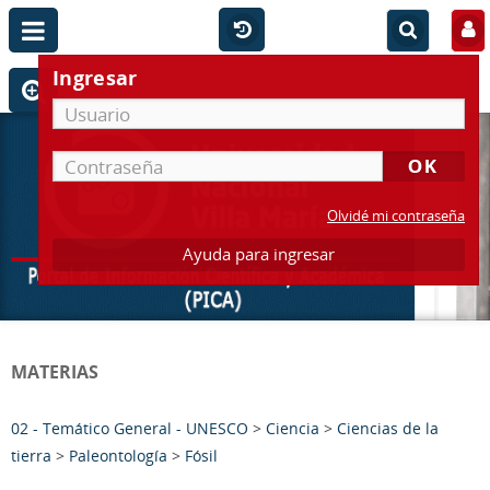
Ingresar
Olvidé mi contraseña
Ayuda para ingresar
MATERIAS
02 - Temático General - UNESCO
>
Ciencia
>
Ciencias de la
tierra
>
Paleontología
>
Fósil