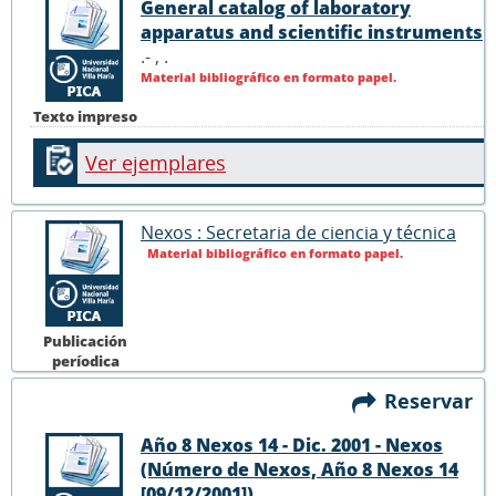
General catalog of laboratory
apparatus and scientific instruments
.- ,
.
Material bibliográfico en formato papel.
Texto impreso
Ver ejemplares
Nexos : Secretaria de ciencia y técnica
Material bibliográfico en formato papel.
Publicación
períodica
Reservar
Año 8 Nexos 14 - Dic. 2001 - Nexos
(Número de Nexos, Año 8 Nexos 14
[09/12/2001])