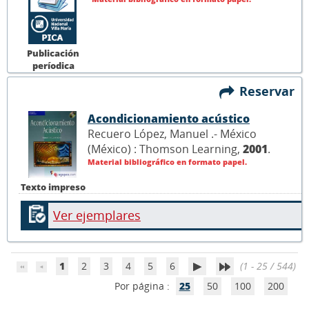
Publicación
períodica
Reservar
Acondicionamiento acústico
Recuero López, Manuel .- México
(México) : Thomson Learning,
2001
.
Material bibliográfico en formato papel.
Texto impreso
Ver ejemplares
1
2
3
4
5
6
(1 - 25 / 544)
Por página :
25
50
100
200