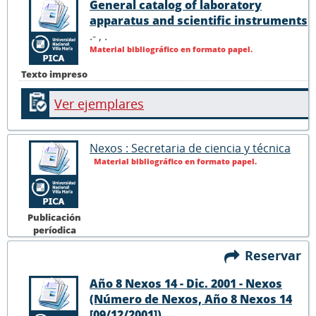
General catalog of laboratory
apparatus and scientific instruments
.- ,
.
Material bibliográfico en formato papel.
Texto impreso
Ver ejemplares
Nexos : Secretaria de ciencia y técnica
Material bibliográfico en formato papel.
Publicación
períodica
Reservar
Año 8 Nexos 14 - Dic. 2001 - Nexos
(Número de Nexos, Año 8 Nexos 14
[09/12/2001])