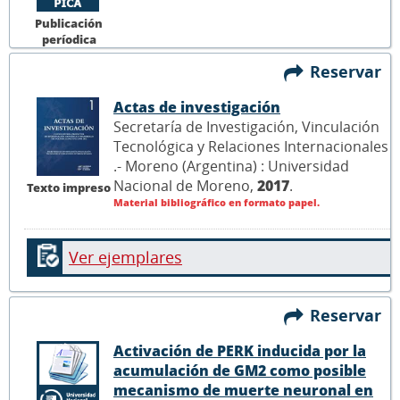
Publicación
períodica
Reservar
Actas de investigación
Secretaría de Investigación, Vinculación
Tecnológica y Relaciones Internacionales
.- Moreno (Argentina) : Universidad
Nacional de Moreno,
2017
.
Texto impreso
Material bibliográfico en formato papel.
Ver ejemplares
Reservar
Activación de PERK inducida por la
acumulación de GM2 como posible
mecanismo de muerte neuronal en