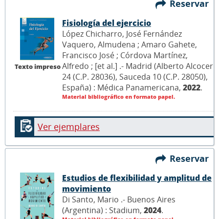
Reservar
Fisiología del ejercicio
López Chicharro, José Fernández
Vaquero, Almudena ; Amaro Gahete,
Francisco José ; Córdova Martínez,
Alfredo ; [et al.] .- Madrid (Alberto Alcocer
Texto impreso
24 (C.P. 28036), Sauceda 10 (C.P. 28050),
España) : Médica Panamericana,
2022
.
Material bibliográfico en formato papel.
Ver ejemplares
Reservar
Estudios de flexibilidad y amplitud de
movimiento
Di Santo, Mario .- Buenos Aires
(Argentina) : Stadium,
2024
.