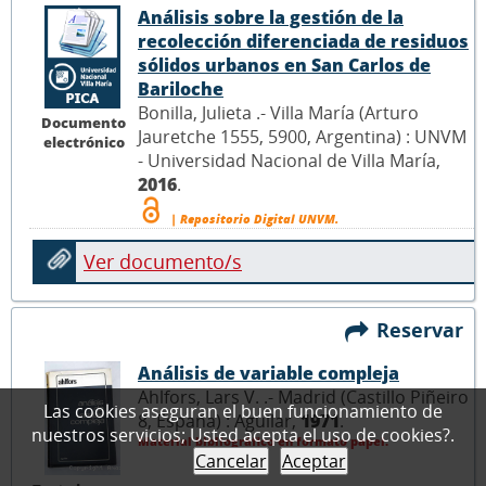
Análisis sobre la gestión de la
recolección diferenciada de residuos
sólidos urbanos en San Carlos de
Bariloche
Bonilla, Julieta .- Villa María (Arturo
Documento
Jauretche 1555, 5900, Argentina) : UNVM
electrónico
- Universidad Nacional de Villa María,
2016
.
| Repositorio Digital UNVM.
Ver documento/s
Reservar
Análisis de variable compleja
Ahlfors, Lars V. .- Madrid (Castillo Piñeiro
Las cookies aseguran el buen funcionamiento de
8, España) : Aguilar,
1971
.
nuestros servicios; Usted acepta el uso de cookies?.
Material bibliográfico en formato papel.
Cancelar
Aceptar