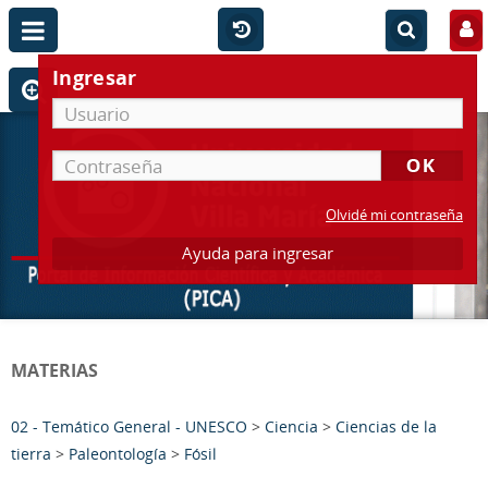
Ingresar
Olvidé mi contraseña
Ayuda para ingresar
MATERIAS
02 - Temático General - UNESCO
>
Ciencia
>
Ciencias de la
tierra
>
Paleontología
>
Fósil