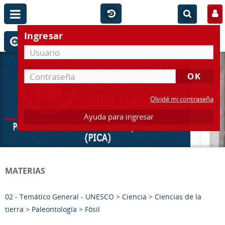
Ingresar
Olvidé mi contraseña
Ayuda para ingresar
MATERIAS
02 - Temático General - UNESCO
>
Ciencia
>
Ciencias de la
tierra
>
Paleontología
>
Fósil