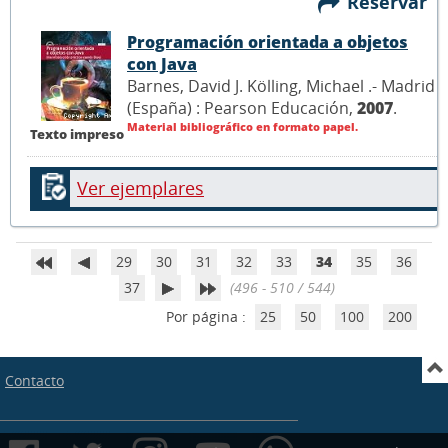
Reservar
Programación orientada a objetos
con Java
Barnes, David J. Kölling, Michael .- Madrid
(España) : Pearson Educación,
2007
.
Material bibliográfico en formato papel.
Texto impreso
Ver ejemplares
29
30
31
32
33
34
35
36
37
(496 - 510 / 544)
Por página :
25
50
100
200
Contacto