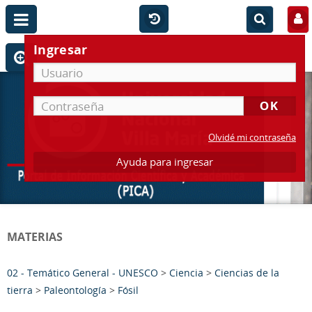
Ingresar
Olvidé mi contraseña
Ayuda para ingresar
MATERIAS
02 - Temático General - UNESCO
>
Ciencia
>
Ciencias de la
tierra
>
Paleontología
>
Fósil