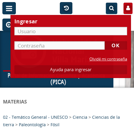
Ingresar
Olvidé mi contraseña
Ayuda para ingresar
MATERIAS
02 - Temático General - UNESCO
>
Ciencia
>
Ciencias de la
tierra
>
Paleontología
>
Fósil