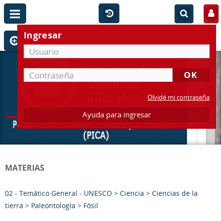
Ingresar
Olvidé mi contraseña
Ayuda para ingresar
MATERIAS
02 - Temático General - UNESCO
>
Ciencia
>
Ciencias de la
tierra
>
Paleontología
>
Fósil